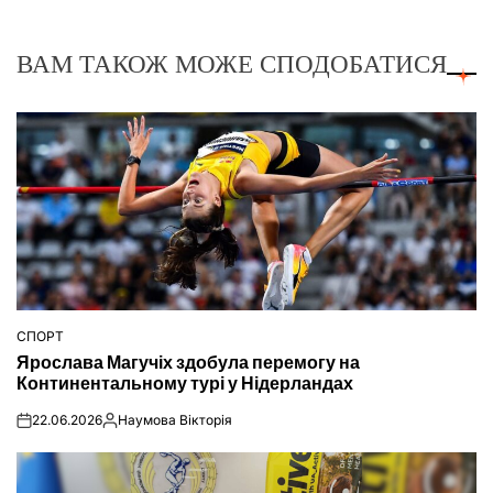
ВАМ ТАКОЖ МОЖЕ СПОДОБАТИСЯ
СПОРТ
ОПУБЛІКУВАТИ
Ярослава Магучіх здобула перемогу на
У
Континентальному турі у Нідерландах
22.06.2026
Наумова Вікторія
on
Опубліковано