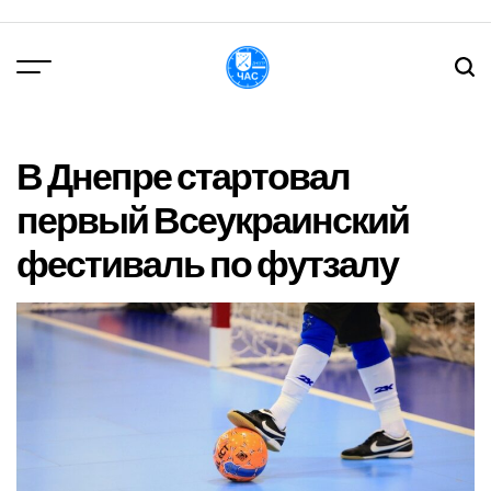
Перейти
до
вмісту
DPChas
В Днепре стартовал
первый Всеукраинский
фестиваль по футзалу