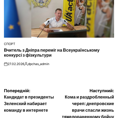
СПОРТ
ОПУБЛІКУВАТИ
Вчитель з Дніпра переміг на Всеукраїнському
У
конкурсі з фізкультури
27.02.2026
dpchas_admin
on
Опубліковано
Навігація
Попередній:
Наступний:
Кандидат в президенты
Кома и раздробленный
записів
Зеленский набирает
череп: днепровские
команду в интернете
врачи спасли жизнь
тяжелораненному бойцу