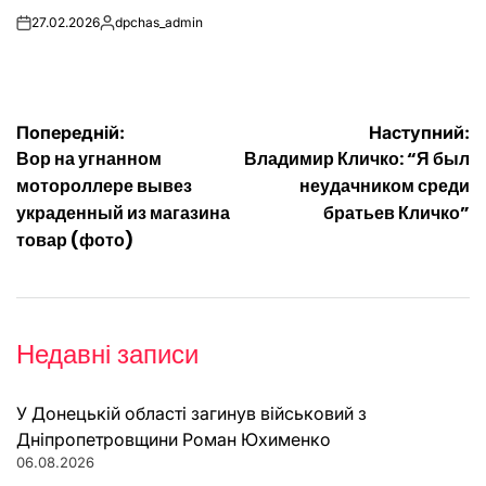
27.02.2026
dpchas_admin
on
Опубліковано
Навігація
Попередній:
Наступний:
Вор на угнанном
Владимир Кличко: “Я был
записів
мотороллере вывез
неудачником среди
украденный из магазина
братьев Кличко”
товар (фото)
Недавні записи
У Донецькій області загинув військовий з
Дніпропетровщини Роман Юхименко
06.08.2026