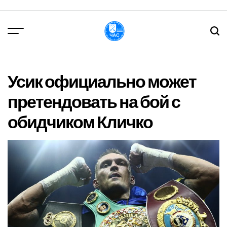
Перейти
до
вмісту
DPChas
Усик официально может
претендовать на бой с
обидчиком Кличко