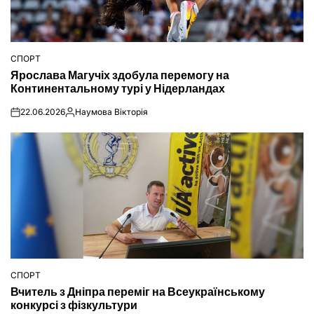
СПОРТ
ОПУБЛІКУВАТИ
Ярослава Магучіх здобула перемогу на
У
Континентальному турі у Нідерландах
22.06.2026
Наумова Вікторія
on
Опубліковано
СПОРТ
ОПУБЛІКУВАТИ
Вчитель з Дніпра переміг на Всеукраїнському
У
конкурсі з фізкультури