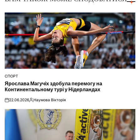
СПОРТ
ОПУБЛІКУВАТИ
Ярослава Магучіх здобула перемогу на
У
Континентальному турі у Нідерландах
22.06.2026
Наумова Вікторія
on
Опубліковано