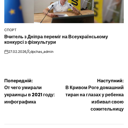
СПОРТ
ОПУБЛІКУВАТИ
Вчитель з Дніпра переміг на Всеукраїнському
У
конкурсі з фізкультури
27.02.2026
dpchas_admin
on
Опубліковано
Навігація
Попередній:
Наступний:
От чего умирали
В Кривом Роге домашний
записів
украинцы в 2021 году:
тиран на глазах у ребенка
инфографика
избивал свою
сожительницу