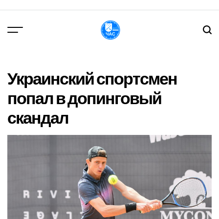
Перейти
до
вмісту
DPChas
Украинский спортсмен
попал в допинговый
скандал