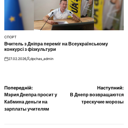
СПОРТ
ОПУБЛІКУВАТИ
Вчитель з Дніпра переміг на Всеукраїнському
У
конкурсі з фізкультури
27.02.2026
dpchas_admin
on
Опубліковано
Навігація
Попередній:
Наступний:
Мэрия Днепра просит у
В Днепр возвращаются
записів
Кабмина деньги на
трескучие морозы
зарплаты учителям