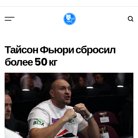
Перейти
до
вмісту
DPChas
Тайсон Фьюри сбросил
более 50 кг