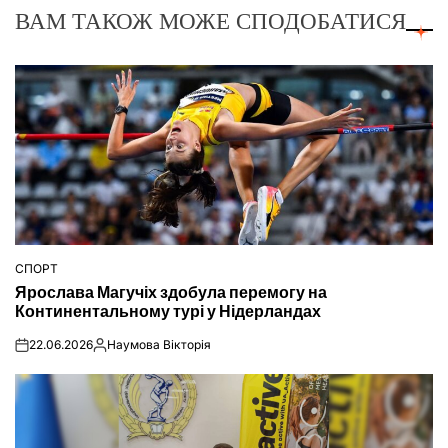
ВАМ ТАКОЖ МОЖЕ СПОДОБАТИСЯ
СПОРТ
ОПУБЛІКУВАТИ
Ярослава Магучіх здобула перемогу на
У
Континентальному турі у Нідерландах
22.06.2026
Наумова Вікторія
on
Опубліковано