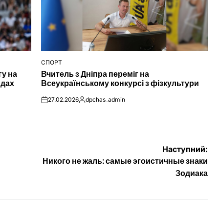
СПОРТ
ОПУБЛІКУВАТИ
гу на
Вчитель з Дніпра переміг на
У
ндах
Всеукраїнському конкурсі з фізкультури
27.02.2026
dpchas_admin
on
Опубліковано
Наступний:
Никого не жаль: самые эгоистичные знаки
Зодиака