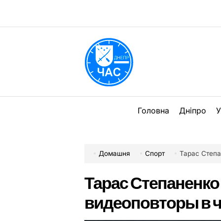
Перейти
до
вмісту
DPChas
Головна
Дніпро
У
Домашня
Спорт
Тарас Степа
Тарас Степаненко
видеоповторы в 