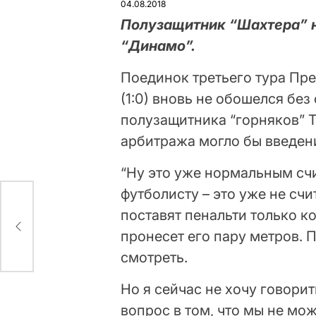
04.08.2018
Полузащитник “Шахтера” н
“Динамо”.
Поединок третьего тура Пр
(1:0) вновь не обошелся бе
полузащитника “горняков” 
арбитража могло бы введен
“Ну это уже нормальным счи
футболисту – это уже не сч
поставят пенальти только ко
в
пронесет его пару метров. 
смотреть.
Но я сейчас не хочу говорит
вопрос в том, что мы не мо