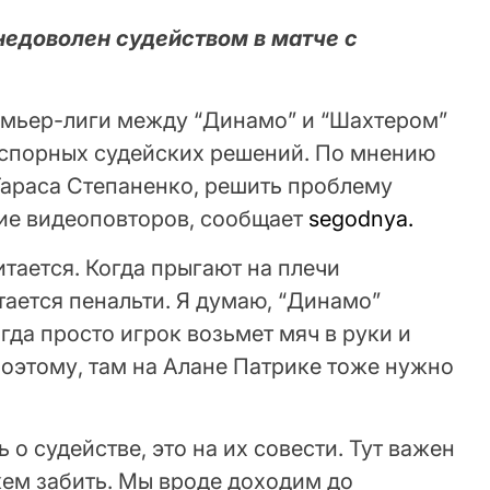
едоволен судейством в матче с
емьер-лиги между “Динамо” и “Шахтером”
з спорных судейских решений. По мнению
Тараса Степаненко, решить проблему
ие видеоповторов, сообщает
segodnya.
тается. Когда прыгают на плечи
итается пенальти. Я думаю, “Динамо”
гда просто игрок возьмет мяч в руки и
Поэтому, там на Алане Патрике тоже нужно
ь о судействе, это на их совести. Тут важен
жем забить. Мы вроде доходим до