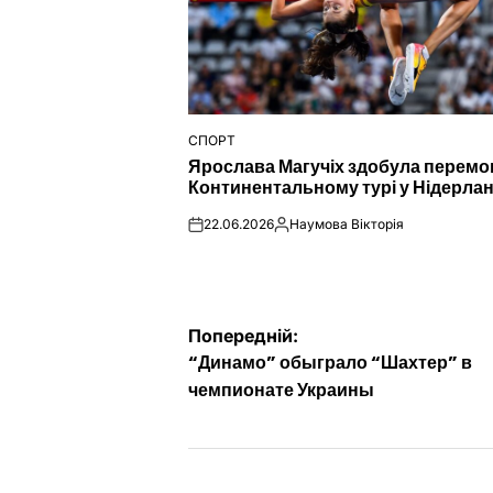
СПОРТ
ОПУБЛІКУВАТИ
Ярослава Магучіх здобула перемо
У
Континентальному турі у Нідерла
22.06.2026
Наумова Вікторія
on
Опубліковано
Навігація
Попередній:
“Динамо” обыграло “Шахтер” в
записів
чемпионате Украины