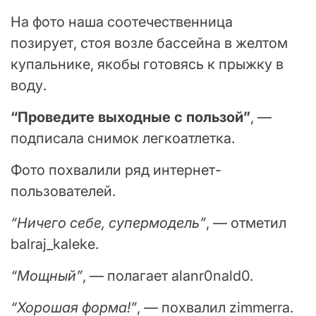
На фото наша соотечественница
позирует, стоя возле бассейна в желтом
купальнике, якобы готовясь к прыжку в
воду.
“Проведите выходные с пользой”
, —
подписала снимок легкоатлетка.
Фото похвалили ряд интернет-
пользователей.
“Ничего себе, супермодель”
, — отметил
balraj_kaleke.
“Мощный”
, — полагает alanr0nald0.
“Хорошая форма!”
, — похвалил zimmerra.