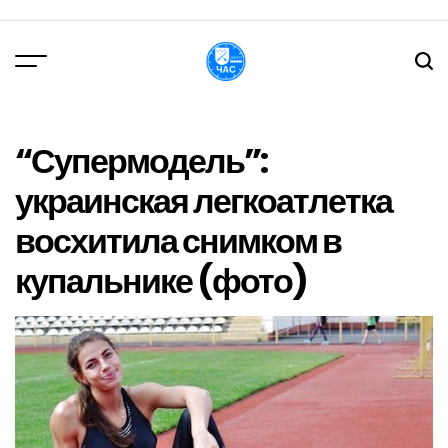
Перейти
до
вмісту
DPChas
“Супермодель”:
украинская легкоатлетка
восхитила снимком в
купальнике (фото)