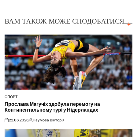
ВАМ ТАКОЖ МОЖЕ СПОДОБАТИСЯ
СПОРТ
ОПУБЛІКУВАТИ
Ярослава Магучіх здобула перемогу на
У
Континентальному турі у Нідерландах
22.06.2026
Наумова Вікторія
on
Опубліковано