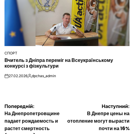
СПОРТ
ОПУБЛІКУВАТИ
Вчитель з Дніпра переміг на Всеукраїнському
У
конкурсі з фізкультури
27.02.2026
dpchas_admin
on
Опубліковано
Навігація
Попередній:
Наступний:
На Днепропетровщине
В Днепре цены на
записів
падает рождаемость и
отопление могут вырасти
растет смертность
почти на 16%