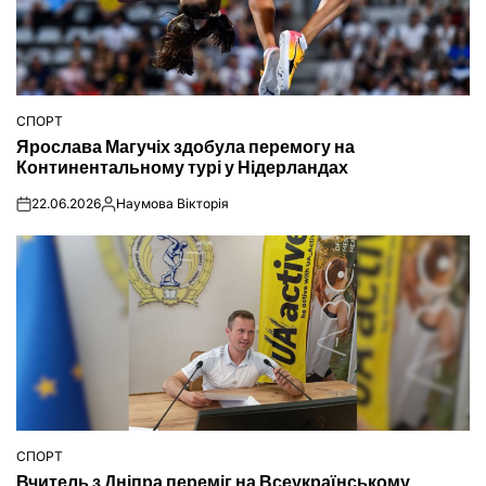
СПОРТ
ОПУБЛІКУВАТИ
Ярослава Магучіх здобула перемогу на
У
Континентальному турі у Нідерландах
22.06.2026
Наумова Вікторія
on
Опубліковано
СПОРТ
ОПУБЛІКУВАТИ
Вчитель з Дніпра переміг на Всеукраїнському
У