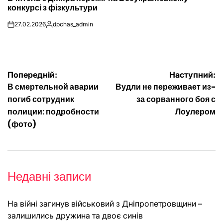
конкурсі з фізкультури
27.02.2026
dpchas_admin
on
Опубліковано
Навігація
Попередній:
Наступний:
В смертельной аварии
Вудли не переживает из-
записів
погиб сотрудник
за сорванного боя с
полиции: подробности
Лоулером
(фото)
Недавні записи
На війні загинув військовий з Дніпропетровщини –
залишились дружина та двоє синів