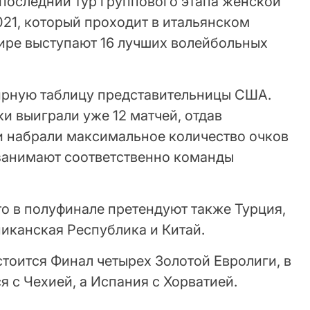
последний тур группового этапа женской
21, который проходит в итальянском
нире выступают 16 лучших волейбольных
ирную таблицу представительницы США.
и выиграли уже 12 матчей, отдав
 и набрали максимальное количество очков
а занимают соответственно команды
о в полуфинале претендуют также Турция,
иканская Республика и Китай.
стоится Финал четырех Золотой Евролиги, в
я с Чехией, а Испания с Хорватией.