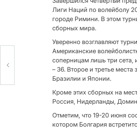
Завершился четвертый пред
Лиги Наций по волейболу 20
городе Римини. В этом тур
сборных мира.
Уверенно возглавляют турн
Американские волейболистк
соперницам лишь три сета,
– 36. Второе и третье мест
Бразилии и Японии.
Кроме этих сборных на мест
Россия, Нидерланды, Домин
Отметим, что 19-20 июня со
котором Болгария встретитс