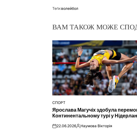
Теґи:
волейбол
ВАМ ТАКОЖ МОЖЕ СПО
СПОРТ
ОПУБЛІКУВАТИ
Ярослава Магучіх здобула перемо
У
Континентальному турі у Нідерла
22.06.2026
Наумова Вікторія
on
Опубліковано