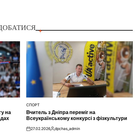
ДОБАТИСЯ
СПОРТ
ОПУБЛІКУВАТИ
гу на
Вчитель з Дніпра переміг на
У
ндах
Всеукраїнському конкурсі з фізкультури
27.02.2026
dpchas_admin
on
Опубліковано