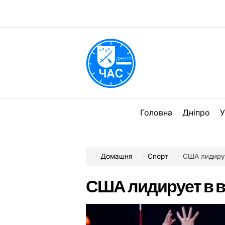
Перейти
до
вмісту
DPChas
Головна
Дніпро
У
Домашня
Спорт
США лидиру
США лидирует в 