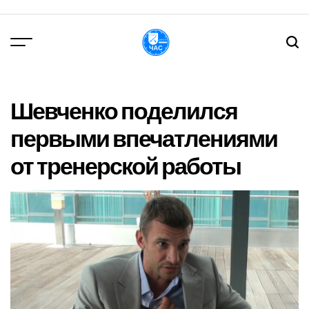
Перейти
до
вмісту
DPChas
Шевченко поделился
первыми впечатлениями
от тренерской работы