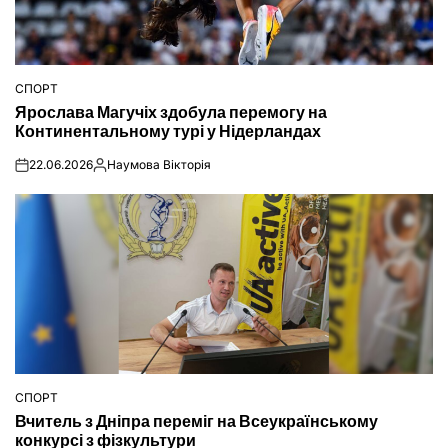
СПОРТ
ОПУБЛІКУВАТИ
Ярослава Магучіх здобула перемогу на
У
Континентальному турі у Нідерландах
22.06.2026
Наумова Вікторія
on
Опубліковано
СПОРТ
ОПУБЛІКУВАТИ
Вчитель з Дніпра переміг на Всеукраїнському
У
конкурсі з фізкультури