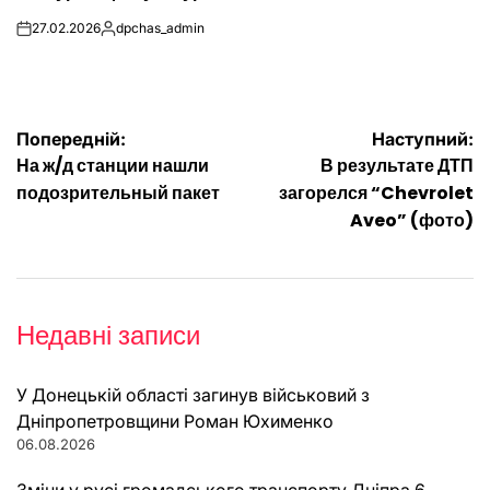
27.02.2026
dpchas_admin
on
Опубліковано
Навігація
Попередній:
Наступний:
На ж/д станции нашли
В результате ДТП
записів
подозрительный пакет
загорелся “Chevrolet
Aveo” (фото)
Недавні записи
У Донецькій області загинув військовий з
Дніпропетровщини Роман Юхименко
06.08.2026
Зміни у русі громадського транспорту Дніпра 6