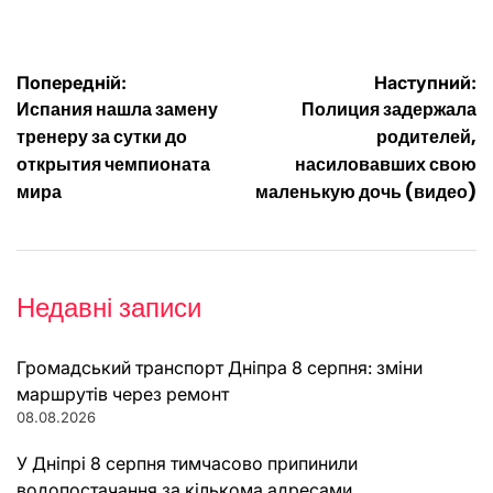
Навігація
Попередній:
Наступний:
Испания нашла замену
Полиция задержала
записів
тренеру за сутки до
родителей,
открытия чемпионата
насиловавших свою
мира
маленькую дочь (видео)
Недавні записи
Громадський транспорт Дніпра 8 серпня: зміни
маршрутів через ремонт
08.08.2026
У Дніпрі 8 серпня тимчасово припинили
водопостачання за кількома адресами