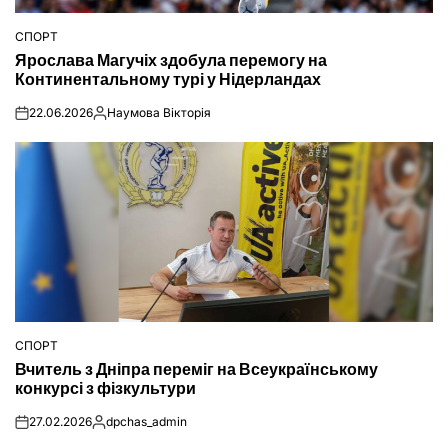
СПОРТ
ОПУБЛІКУВАТИ
Ярослава Магучіх здобула перемогу на
У
Континентальному турі у Нідерландах
22.06.2026
Наумова Вікторія
on
Опубліковано
СПОРТ
ОПУБЛІКУВАТИ
Вчитель з Дніпра переміг на Всеукраїнському
У
конкурсі з фізкультури
27.02.2026
dpchas_admin
on
Опубліковано