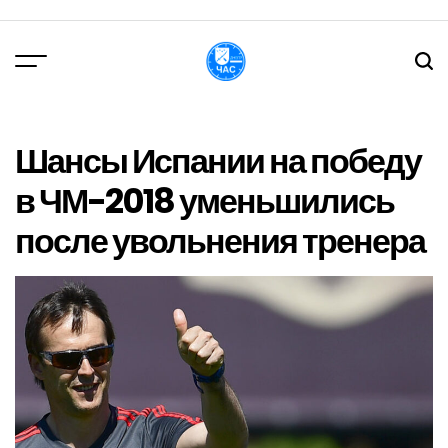
Перейти
до
вмісту
DPChas
Шансы Испании на победу
в ЧМ-2018 уменьшились
после увольнения тренера