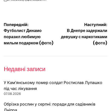
on
Опубліковано
Навігація
Попередній:
Наступний:
Футболист Динамо
В Днепре задержали
записів
поразил любимую
девушку с наркотиками
милым подарком (фото)
(фото)
Недавні записи
У Кам’янському помер солдат Ростислав Лупашко
під час лікування
07.08.2026
Обрізка рослин у серпні: поради для садівників
Дніпра