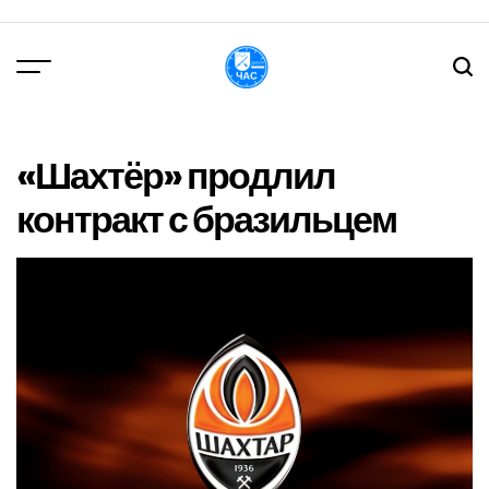
Перейти
до
вмісту
DPChas
«Шахтёр» продлил
контракт с бразильцем