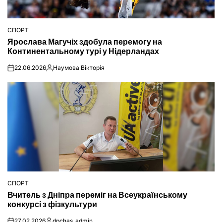
СПОРТ
ОПУБЛІКУВАТИ
Ярослава Магучіх здобула перемогу на
У
Континентальному турі у Нідерландах
22.06.2026
Наумова Вікторія
on
Опубліковано
СПОРТ
ОПУБЛІКУВАТИ
Вчитель з Дніпра переміг на Всеукраїнському
У
конкурсі з фізкультури
27.02.2026
dpchas_admin