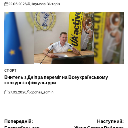
22.06.2026
Наумова Вікторія
on
Опубліковано
СПОРТ
ОПУБЛІКУВАТИ
Вчитель з Дніпра переміг на Всеукраїнському
У
конкурсі з фізкультури
27.02.2026
dpchas_admin
on
Опубліковано
Навігація
Попередній:
Наступний: