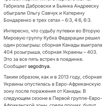
Габриэла Дабровски и Бьянка Андрееску
обыграли Ольгу Савчук и Катерину
Бондаренко в трех сетах – 6:3, 4:6, 6:3.
Интересно, что судьбу путевки во Вторую
Мировую группу Кубка Федерации решил
один розыгрыш: сборная Канады выиграла
404 розыгрыша, сборная Украины – 403.
Это за все пять встреч в поединке.
Сообщает
segodnya.
Таким образом, как и в 2013 году, сборная
Украины опустилась в Евро-Африканскую
зону после поражения от Канады. В
следующем сезоне в Первой группе-Евро-
Африканской зоны, среди прочих, будут