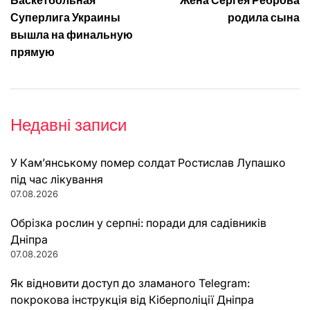
Баскетбольная
Жена Сергея Реброва
записів
Суперлига Украины
родила сына
вышла на финальную
прямую
Недавні записи
У Кам’янському помер солдат Ростислав Лупашко
під час лікування
07.08.2026
Обрізка рослин у серпні: поради для садівників
Дніпра
07.08.2026
Як відновити доступ до зламаного Telegram:
покрокова інструкція від Кіберполіції Дніпра