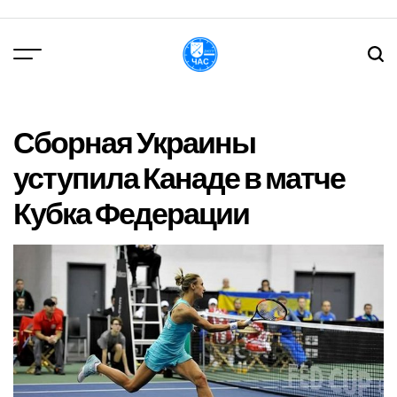
Перейти
до
вмісту
DPChas
Сборная Украины
уступила Канаде в матче
Кубка Федерации