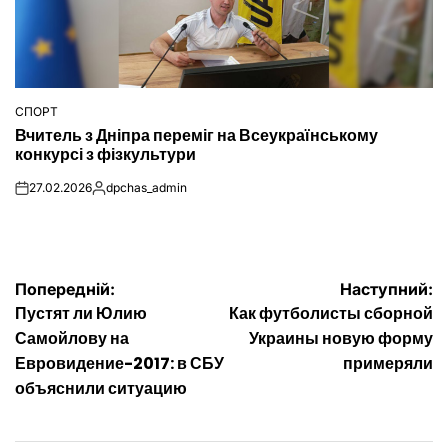
СПОРТ
ОПУБЛІКУВАТИ
Вчитель з Дніпра переміг на Всеукраїнському
У
конкурсі з фізкультури
27.02.2026
dpchas_admin
on
Опубліковано
Навігація
Попередній:
Наступний:
Пустят ли Юлию
Как футболисты сборной
записів
Самойлову на
Украины новую форму
Евровидение-2017: в СБУ
примеряли
объяснили ситуацию