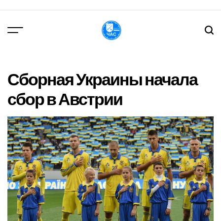
Перейти
до
вмісту
DPChas
Сборная Украины начала
сбор в Австрии