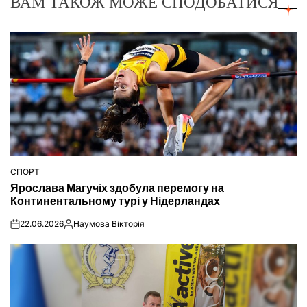
ВАМ ТАКОЖ МОЖЕ СПОДОБАТИСЯ
СПОРТ
ОПУБЛІКУВАТИ
Ярослава Магучіх здобула перемогу на
У
Континентальному турі у Нідерландах
22.06.2026
Наумова Вікторія
on
Опубліковано