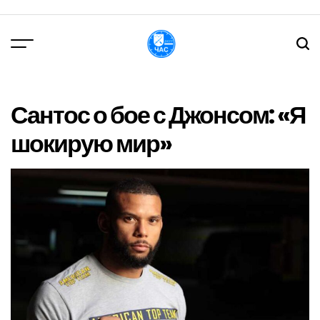
Перейти
до
вмісту
DPChas
Сантос о бое с Джонсом: «Я
шокирую мир»