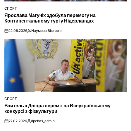
СПОРТ
ОПУБЛІКУВАТИ
Ярослава Магучіх здобула перемогу на
У
Континентальному турі у Нідерландах
22.06.2026
Наумова Вікторія
on
Опубліковано
СПОРТ
ОПУБЛІКУВАТИ
Вчитель з Дніпра переміг на Всеукраїнському
У
конкурсі з фізкультури
27.02.2026
dpchas_admin
on
Опубліковано