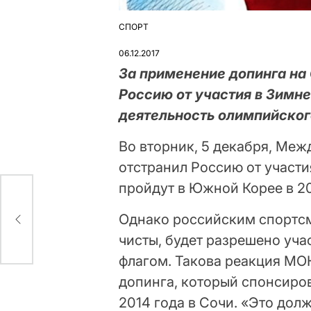
СПОРТ
ОПУБЛІКУВАТИ
У
06.12.2017
За применение допинга на
Россию от участия в Зимн
деятельность олимпийског
Во вторник, 5 декабря, Ме
отстранил Россию от участи
пройдут в Южной Корее в 2
ом
Однако российским спортсм
чисты, будет разрешено уч
флагом. Такова реакция МО
допинга, который спонсиров
2014 года в Сочи. «Это дол