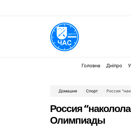
Перейти
до
вмісту
DPChas
Головна
Дніпро
У
Домашня
Спорт
Россия “нак
Россия “накололас
Олимпиады