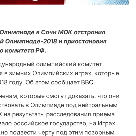
 Олимпиаде в Сочи МОК отстранил
ей Олимпиаде-2018 и приостановил
о комитета РФ.
ждународный олимпийский комитет
я в зимних Олимпийских играх, которые
018 году. Об этом сообщает
ВВС
.
енам, которые смогут доказать, что они
аствовать в Олимпиаде под нейтральным
К на результаты расследования приема
ало российское государство, на Играх
жно подвести черту под этим позорным