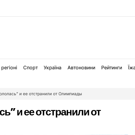
 регіоні
Спорт
Україна
Автоновини
Рейтинги
Їж
ололась” и ее отстранили от Олимпиады
ь” и ее отстранили от