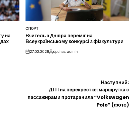
СПОРТ
ОПУБЛІКУВАТИ
гу на
Вчитель з Дніпра переміг на
У
ндах
Всеукраїнському конкурсі з фізкультури
27.02.2026
dpchas_admin
on
Опубліковано
Наступний:
ДТП на перекрестке: маршрутка с
пассажирами протаранила “Volkswagen
Polo” (фото)