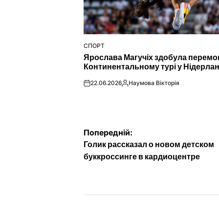
СПОРТ
ОПУБЛІКУВАТИ
Ярослава Магучіх здобула перемо
У
Континентальному турі у Нідерла
22.06.2026
Наумова Вікторія
on
Опубліковано
Навігація
Попередній:
Голик рассказал о новом детском
записів
буккроссинге в кардиоцентре