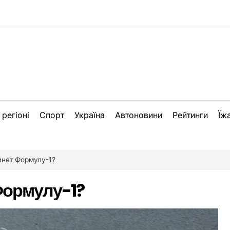
 регіоні
Спорт
Україна
Автоновини
Рейтинги
Їж
кинет Формулу-1?
 Формулу-1?