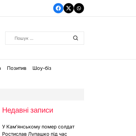
Facebook
Twitter
WhatsApp
Пошук:
а
Позитив
Шоу-біз
Недавні записи
У Кам’янському помер солдат
Ростислав Лупашко під час