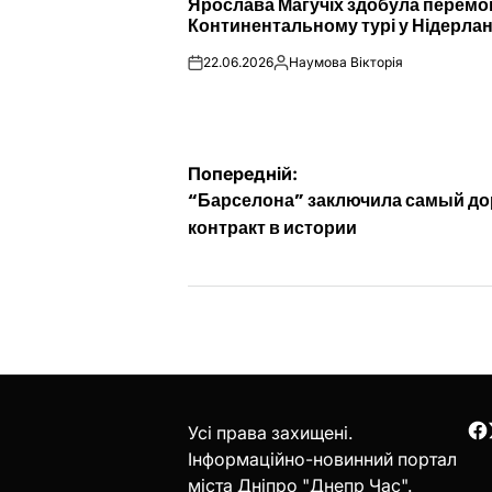
Ярослава Магучіх здобула перемо
У
Континентальному турі у Нідерла
22.06.2026
Наумова Вікторія
on
Опубліковано
Навігація
Попередній:
“Барселона” заключила самый до
записів
контракт в истории
Усі права захищені.
F
Інформаційно-новинний портал
міста Дніпро "Днепр Час".