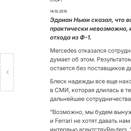
СПОРТ
ОПУБЛІКУВАТИ
У
14.10.2015
Эдриан Ньюи сказал, что в
практически невозможно, и 
отхода из Ф-1.
Mercedes отказался сотрудни
думает об этом. Результатом
остается без поставщиков д
Блеск надежды все еще нахо
в СМИ, которая длилась в т
дальнейшее сотрудничества
“Возможно, мы будем вынуж
и Ferrari не хотят давать на
интервью агентствуReuters.