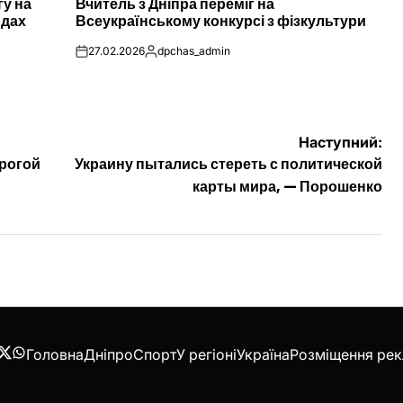
гу на
Вчитель з Дніпра переміг на
У
ндах
Всеукраїнському конкурсі з фізкультури
27.02.2026
dpchas_admin
on
Опубліковано
Наступний:
рогой
Украину пытались стереть с политической
карты мира, — Порошенко
Головна
Дніпро
Спорт
У регіоні
Україна
Розміщення ре
acebook
Twitter
WhatsApp