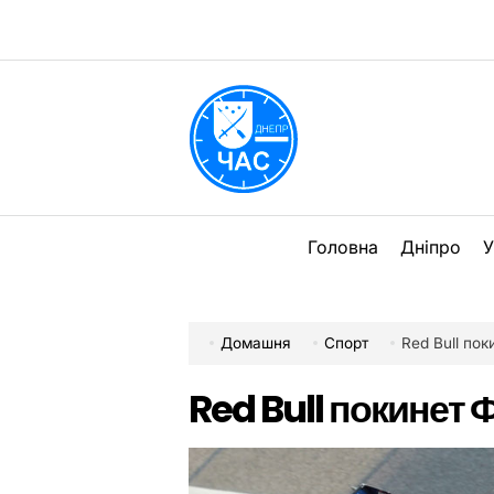
Перейти
до
вмісту
DPChas
Головна
Дніпро
У
Домашня
Спорт
Red Bull по
Red Bull покинет