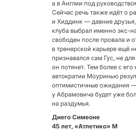
а в Англии под руководство
Сейчас речь также идёт о р
и Хиддинк — давние друзья,
клуба выбрал именно экс-н
свободен после провала и о
в тренерской карьере ещё н
признавался сам Гус, не дл
он потянет. Тем более с ег
автократии Моуринью резул
оптимистичные ожидания — 
у Абрамовича будет уже бо
на раздумья.
Диего Симеоне
45 лет, «Атлетико» М