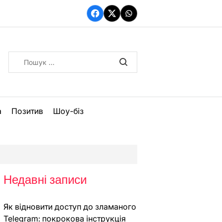
Facebook
Twitter
WhatsApp
Пошук:
а
Позитив
Шоу-біз
Недавні записи
Як відновити доступ до зламаного
Telegram: покрокова інструкція