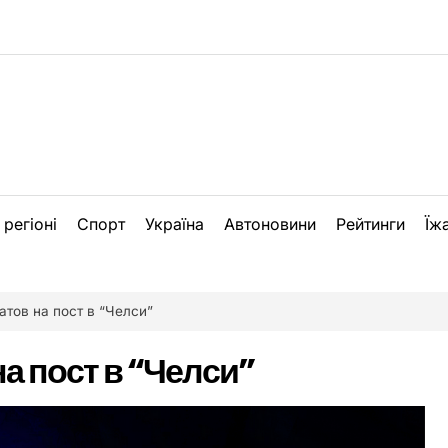
 регіоні
Спорт
Україна
Автоновини
Рейтинги
Їж
атов на пост в “Челси”
а пост в “Челси”