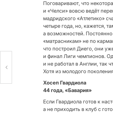
Поговаривают, что некотора
и «Челси» вовсю ведёт пер
мадридского «Атлетико» сча
четыре года, но, кажется, т
а возможностей. Постоянно 
«матрасникам» не по карман
что построил Диего, они у
и финал Лиги чемпионов. О
МВФ
и не работал в Англии, так 
Хотя из молодого поколени
Хосеп Гвардиола
44 года, «Бавария»
Если Гвардиола готов к нас
а не приходить в клуб с го