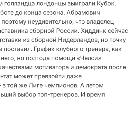
м голландца лондонцы выиграли Кубок.
аботе до конца сезона. Абрамович
 поэтому неудивительно, что владелец
аставника сборной России. Хиддинк сейчас
тставки из сборной Нидерландов, но точку
е поставил. График клубного тренера, как
я него, но полгода помощи «Челси»
о качествами мотиватора и демократа после
ьтат может превзойти даже
в той же Лиге чемпионов. А летом
льший выбор топ-тренеров. И время