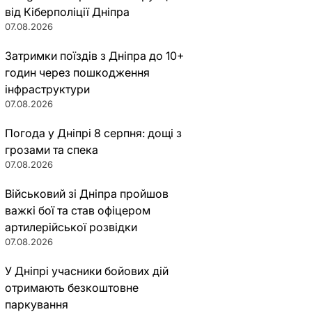
від Кіберполіції Дніпра
07.08.2026
Затримки поїздів з Дніпра до 10+
годин через пошкодження
інфраструктури
07.08.2026
Погода у Дніпрі 8 серпня: дощі з
грозами та спека
07.08.2026
Військовий зі Дніпра пройшов
важкі бої та став офіцером
артилерійської розвідки
07.08.2026
У Дніпрі учасники бойових дій
отримають безкоштовне
паркування