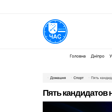
Перейти
до
вмісту
DPChas
Головна
Дніпро
У
Домашня
Спорт
Пять кандид
Пять кандидатов н