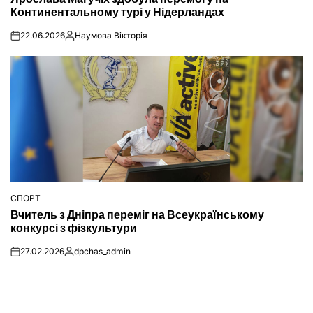
Континентальному турі у Нідерландах
22.06.2026
Наумова Вікторія
on
Опубліковано
СПОРТ
ОПУБЛІКУВАТИ
Вчитель з Дніпра переміг на Всеукраїнському
У
конкурсі з фізкультури
27.02.2026
dpchas_admin
on
Опубліковано