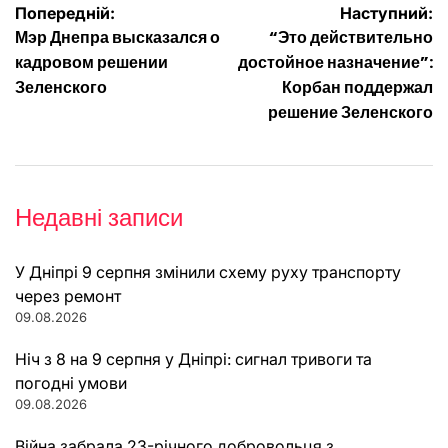
Навігація
Попередній:
Наступний:
Мэр Днепра высказался о
“Это действительно
записів
кадровом решении
достойное назначение”:
Зеленского
Корбан поддержал
решение Зеленского
Недавні записи
У Дніпрі 9 серпня змінили схему руху транспорту
через ремонт
09.08.2026
Ніч з 8 на 9 серпня у Дніпрі: сигнал тривоги та
погодні умови
09.08.2026
Війна забрала 23-річного добровольця з