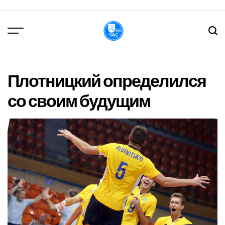
Перейти
до
вмісту
DPChas
Плотницкий определился
со своим будущим