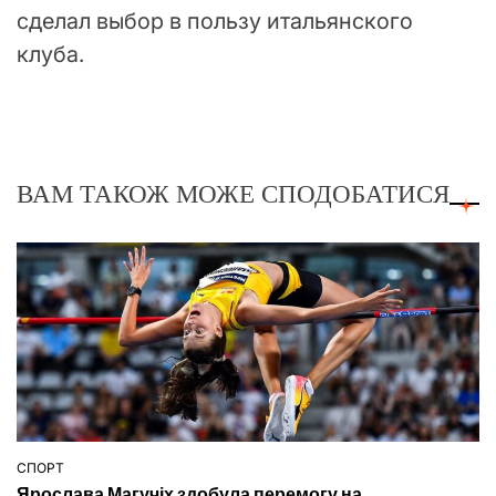
сделал выбор в пользу итальянского
клуба.
ВАМ ТАКОЖ МОЖЕ СПОДОБАТИСЯ
СПОРТ
ОПУБЛІКУВАТИ
Ярослава Магучіх здобула перемогу на
У