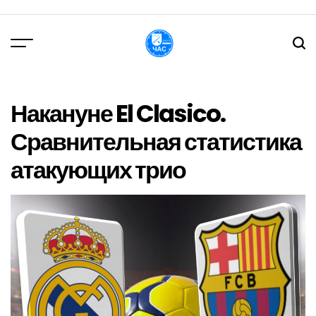
Перейти
до
вмісту
DPChas
Накануне El Clasico.
Сравнительная статистика
атакующих трио