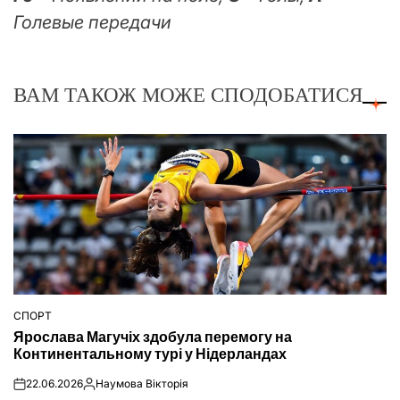
Голевые передачи
ВАМ ТАКОЖ МОЖЕ СПОДОБАТИСЯ
СПОРТ
ОПУБЛІКУВАТИ
Ярослава Магучіх здобула перемогу на
У
Континентальному турі у Нідерландах
22.06.2026
Наумова Вікторія
on
Опубліковано