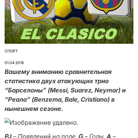
СПОРТ
ОПУБЛІКУВАТИ
У
01.04.2016
Вашему вниманию сравнительная
статистика двух атакующих трио
“Барселоны” (Messi, Suarez, Neymar) и
“Реала” (Benzema, Bale, Cristiano) в
нынешнем сезоне.
PJ
– Появлений на поле,
G
– Голы,
A
–