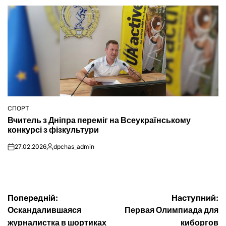
СПОРТ
ОПУБЛІКУВАТИ
Вчитель з Дніпра переміг на Всеукраїнському
У
конкурсі з фізкультури
27.02.2026
dpchas_admin
on
Опубліковано
Навігація
Попередній:
Наступний:
Оскандалившаяся
Первая Олимпиада для
записів
журналистка в шортиках
киборгов