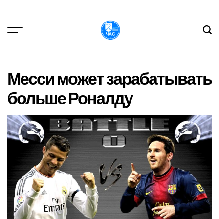
Перейти
до
вмісту
DPChas
Месси может зарабатывать
больше Роналду