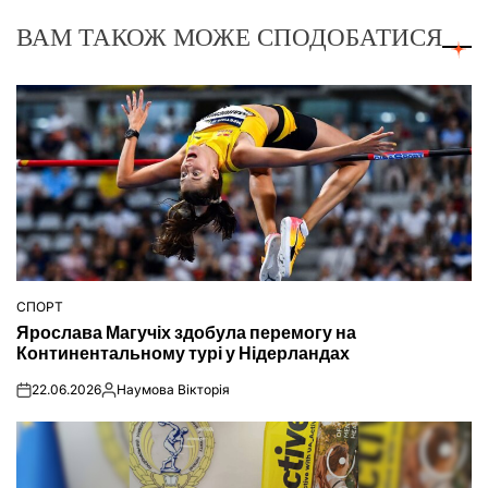
ВАМ ТАКОЖ МОЖЕ СПОДОБАТИСЯ
СПОРТ
ОПУБЛІКУВАТИ
Ярослава Магучіх здобула перемогу на
У
Континентальному турі у Нідерландах
22.06.2026
Наумова Вікторія
on
Опубліковано