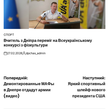
СПОРТ
ОПУБЛІКУВАТИ
Вчитель з Дніпра переміг на Всеукраїнському
У
конкурсі з фізкультури
27.02.2026
dpchas_admin
on
Опубліковано
Навігація
Попередній:
Наступний:
Демонтированные МАФы
Яркий спортивный
записів
в Днепре отдадут армии
шлейф нового
(видео)
президента США