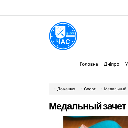
Перейти
до
вмісту
DPChas
Головна
Дніпро
У
Домашня
Спорт
Медальный 
Медальный зачет 