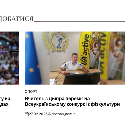
ДОБАТИСЯ
СПОРТ
ОПУБЛІКУВАТИ
гу на
Вчитель з Дніпра переміг на
У
ндах
Всеукраїнському конкурсі з фізкультури
27.02.2026
dpchas_admin
on
Опубліковано