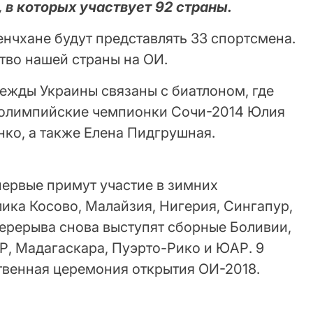
 в которых участвует 92 страны.
нчхане будут представлять 33 спортсмена.
тво нашей страны на ОИ.
жды Украины связаны с биатлоном, где
 олимпийские чемпионки Сочи-2014 Юлия
ко, а также Елена Пидгрушная.
впервые примут участие в зимних
ика Косово, Малайзия, Нигерия, Сингапур,
перерыва снова выступят сборные Боливии,
Р, Мадагаскара, Пуэрто-Рико и ЮАР. 9
твенная церемония открытия ОИ-2018.