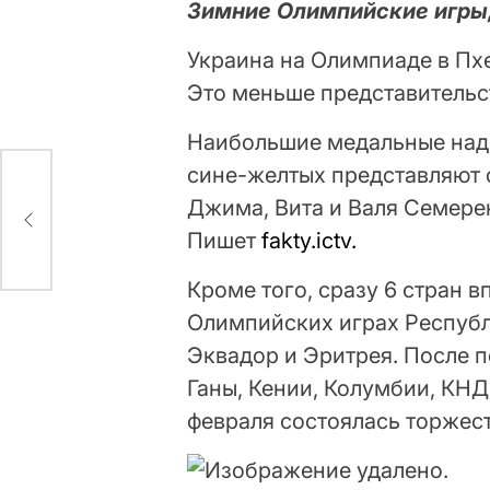
Зимние Олимпийские игры,
Украина на Олимпиаде в Пхе
Это меньше представительс
Наибольшие медальные наде
сине-желтых представляют
Джима, Вита и Валя Семерен
 для
Пишет
fakty.ictv.
Кроме того, сразу 6 стран 
Олимпийских играх Республ
Эквадор и Эритрея. После 
Ганы, Кении, Колумбии, КНД
февраля состоялась торжес