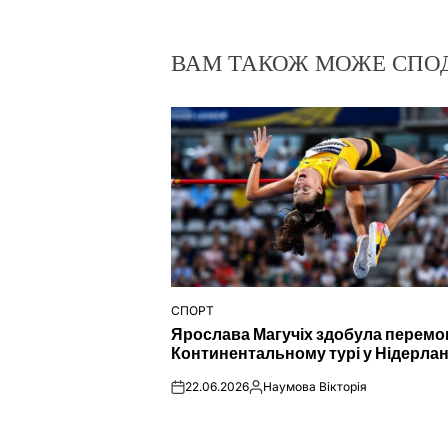
ВАМ ТАКОЖ МОЖЕ СПО
СПОРТ
ОПУБЛІКУВАТИ
Ярослава Магучіх здобула перемо
У
Континентальному турі у Нідерла
22.06.2026
Наумова Вікторія
on
Опубліковано