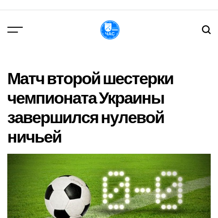
Перейти
до
вмісту
DPChas
Матч второй шестерки
чемпионата Украины
завершился нулевой
ничьей