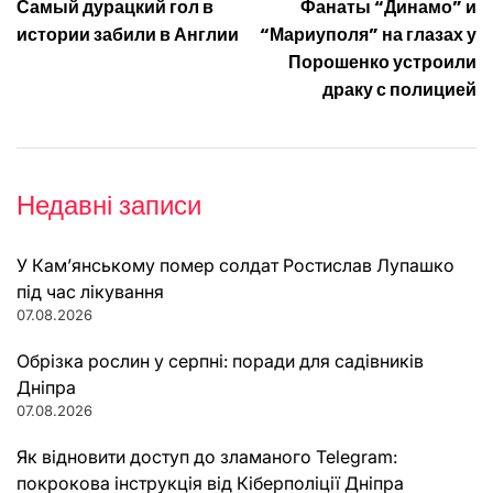
Самый дурацкий гол в
Фанаты “Динамо” и
записів
истории забили в Англии
“Мариуполя” на глазах у
Порошенко устроили
драку с полицией
Недавні записи
У Кам’янському помер солдат Ростислав Лупашко
під час лікування
07.08.2026
Обрізка рослин у серпні: поради для садівників
Дніпра
07.08.2026
Як відновити доступ до зламаного Telegram:
покрокова інструкція від Кіберполіції Дніпра