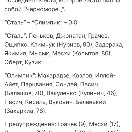
последнего места, которое застолбил за
собой “Черноморец”.
“Сталь” – “Олимпик” – 0:0
“Сталь”: Пеньков, Джонатан, Грачев,
Ощипко, Климчук (Нуриев, 90), Задерака,
Якимив, Мысык, Месхи (Копытов, 86),
Эберт, Кузик.
“Олимпик”: Махарадзе, Козлов, Иллой-
Айет, Парцвания, Сондей, Пасич
(Балашов, 70), Вакуленко (Кулинич, 46),
Пасич, Кисиль, Вукович, Беленький
(Захаркив, 78).
Предупреждения: Грачев (9), Месхи (17),