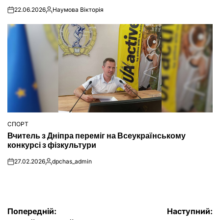
22.06.2026
Наумова Вікторія
on
Опубліковано
СПОРТ
ОПУБЛІКУВАТИ
Вчитель з Дніпра переміг на Всеукраїнському
У
конкурсі з фізкультури
27.02.2026
dpchas_admin
on
Опубліковано
Навігація
Попередній:
Наступний: