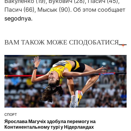
Вакуленко (19), Вукович (28), Пасич (45),
Пасич (66), Мысык (90). Об этом сообщает
segodnya.
ВАМ ТАКОЖ МОЖЕ СПОДОБАТИСЯ
СПОРТ
ОПУБЛІКУВАТИ
Ярослава Магучіх здобула перемогу на
У
Континентальному турі у Нідерландах