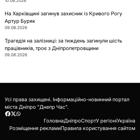
10.08.2026
На Харківщині загинув захисник із Кривого Рогу
Артур Буряк
09.08.2026
Трагедія на залізниці: за тиждень загинули шість
працівників, троє з Дніпропетровщини
09.08.2026
Усі права захищені. Інформаційно-новинний портал
міста Дніпро "Днепр Час".
Facebook
Twitter
WhatsApp
Головна
Дніпро
Спорт
У регіоні
Україна
Розміщення реклами
Правила користування сайтом