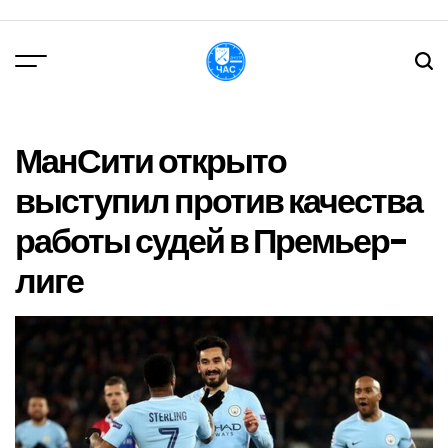
Перейти
до
вмісту
DPChas
МанСити открыто
выступил против качества
работы судей в Премьер-
лиге