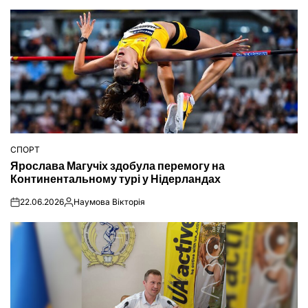
СПОРТ
ОПУБЛІКУВАТИ
Ярослава Магучіх здобула перемогу на
У
Континентальному турі у Нідерландах
22.06.2026
Наумова Вікторія
on
Опубліковано