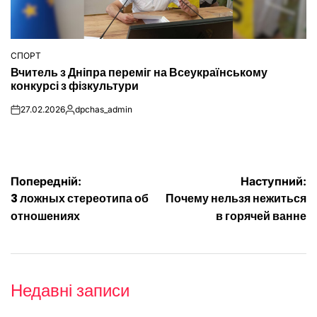
СПОРТ
ОПУБЛІКУВАТИ
Вчитель з Дніпра переміг на Всеукраїнському
У
конкурсі з фізкультури
27.02.2026
dpchas_admin
on
Опубліковано
Навігація
Попередній:
Наступний:
3 ложных стереотипа об
Почему нельзя нежиться
записів
отношениях
в горячей ванне
Недавні записи