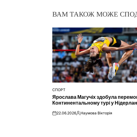
ВАМ ТАКОЖ МОЖЕ СПО
СПОРТ
ОПУБЛІКУВАТИ
Ярослава Магучіх здобула перемо
У
Континентальному турі у Нідерла
22.06.2026
Наумова Вікторія
on
Опубліковано