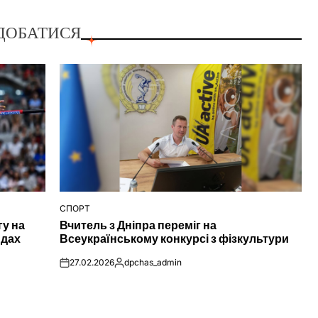
ДОБАТИСЯ
СПОРТ
ОПУБЛІКУВАТИ
гу на
Вчитель з Дніпра переміг на
У
ндах
Всеукраїнському конкурсі з фізкультури
27.02.2026
dpchas_admin
on
Опубліковано