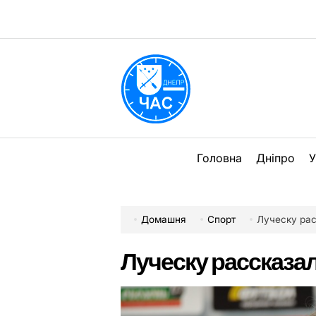
Перейти
до
вмісту
DPChas
Головна
Дніпро
У
Домашня
Спорт
Луческу ра
Луческу рассказа