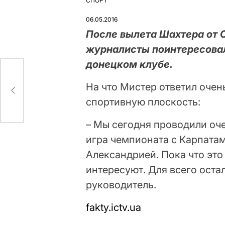
СПОРТ
ОПУБЛІКУВАТИ
У
06.05.2016
После вылета Шахтера от С
журналисты поинтересовал
донецком клубе.
На что Мистер ответил очен
спортивную плоскость:
– Мы сегодня проводили оче
игра чемпионата с Карпатами
Александрией. Пока что эт
интересуют. Для всего оста
руководитель.
fakty.ictv.ua