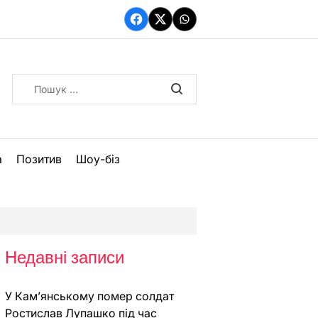
Facebook
Twitter
WhatsApp
Пошук:
а
Позитив
Шоу-біз
Недавні записи
У Кам’янському помер солдат
Ростислав Лупашко під час