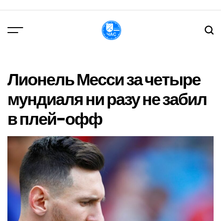
Перейти
до
вмісту
DPChas
Лионель Месси за четыре
мундиаля ни разу не забил
в плей-офф