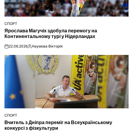
СПОРТ
ОПУБЛІКУВАТИ
Ярослава Магучіх здобула перемогу на
У
Континентальному турі у Нідерландах
22.06.2026
Наумова Вікторія
on
Опубліковано
СПОРТ
ОПУБЛІКУВАТИ
Вчитель з Дніпра переміг на Всеукраїнському
У
конкурсі з фізкультури