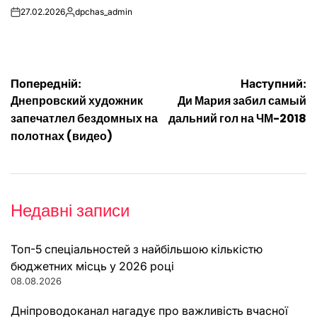
27.02.2026
dpchas_admin
on
Опубліковано
Навігація
Попередній:
Наступний:
Днепровский художник
Ди Мария забил самый
записів
запечатлел бездомных на
дальний гол на ЧМ-2018
полотнах (видео)
Недавні записи
Топ-5 спеціальностей з найбільшою кількістю
бюджетних місць у 2026 році
08.08.2026
Дніпроводоканал нагадує про важливість вчасної