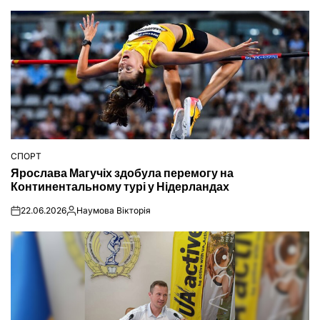
СПОРТ
ОПУБЛІКУВАТИ
Ярослава Магучіх здобула перемогу на
У
Континентальному турі у Нідерландах
22.06.2026
Наумова Вікторія
on
Опубліковано