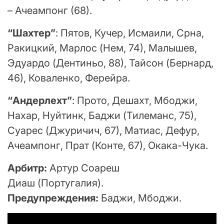
– Ачеампонг (68).
“Шахтер”
: Пятов, Кучер, Исмаили, Срна,
Ракицкий, Марлос (Нем, 74), Малышев,
Эдуардо (Дентиньо, 88), Тайсон (Бернард,
46), Коваленко, Ферейра.
“Андерлехт”
: Прото, Дешахт, Мбоджи,
Нахар, Нуйтинк, Баджи (Тилеманс, 75),
Суарес (Джуричич, 67), Матиас, Дефур,
Ачеампонг, Прат (Конте, 67), Окака-Чука.
Арбитр:
Артур Соареш
Диаш (Португалия).
Предупреждения:
Баджи, Мбоджи.