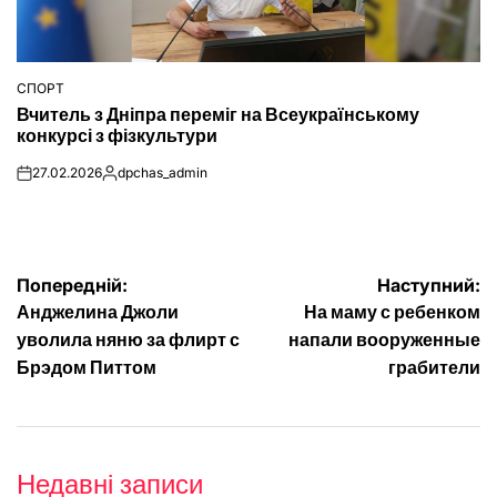
СПОРТ
ОПУБЛІКУВАТИ
Вчитель з Дніпра переміг на Всеукраїнському
У
конкурсі з фізкультури
27.02.2026
dpchas_admin
on
Опубліковано
Навігація
Попередній:
Наступний:
Анджелина Джоли
На маму с ребенком
записів
уволила няню за флирт с
напали вооруженные
Брэдом Питтом
грабители
Недавні записи