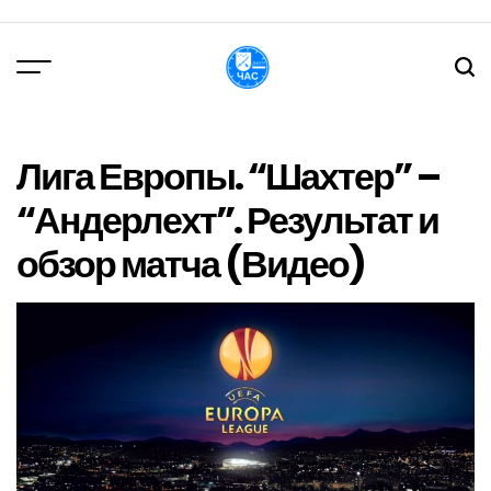
Перейти
до
вмісту
DPChas
Лига Европы. “Шахтер” –
“Андерлехт”. Результат и
обзор матча (Видео)