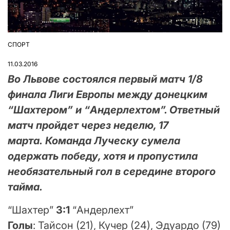
СПОРТ
ОПУБЛІКУВАТИ
У
11.03.2016
Во Львове состоялся первый матч 1/8
финала Лиги Европы между донецким
“Шахтером” и “Андерлехтом”. Ответный
матч пройдет через неделю, 17
марта. Команда Луческу сумела
одержать победу, хотя и пропустила
необязательный гол в середине второго
тайма.
“Шахтер”
3:1
“Андерлехт”
Голы
: Тайсон (21), Кучер (24), Эдуардо (79)