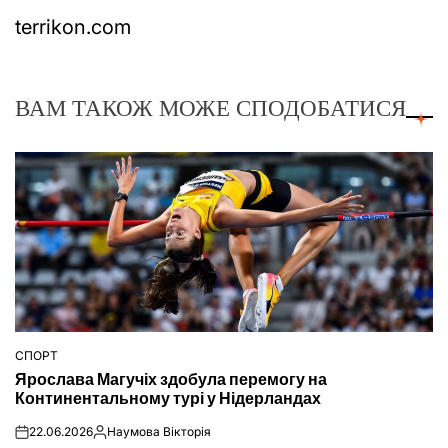
terrikon.com
ВАМ ТАКОЖ МОЖЕ СПОДОБАТИСЯ
СПОРТ
ОПУБЛІКУВАТИ
Ярослава Магучіх здобула перемогу на
У
Континентальному турі у Нідерландах
22.06.2026
Наумова Вікторія
on
Опубліковано