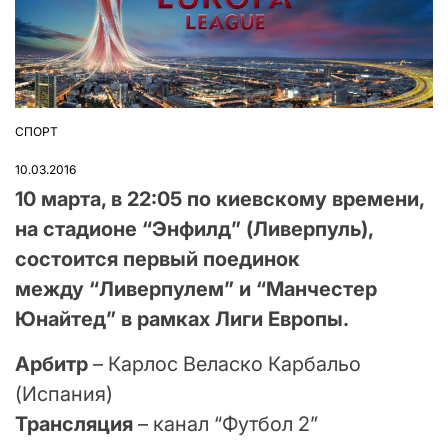
СПОРТ
ОПУБЛІКУВАТИ
У
10.03.2016
10 марта, в 22:05 по киевскому времени,
на стадионе “Энфилд” (Ливерпуль),
состоится первый поединок
между “Ливерпулем” и “Манчестер
Юнайтед” в рамках Лиги Европы.
Арбитр
– Карлос Веласко Карбальо
(Испания)
Трансляция
– канал “Футбол 2”