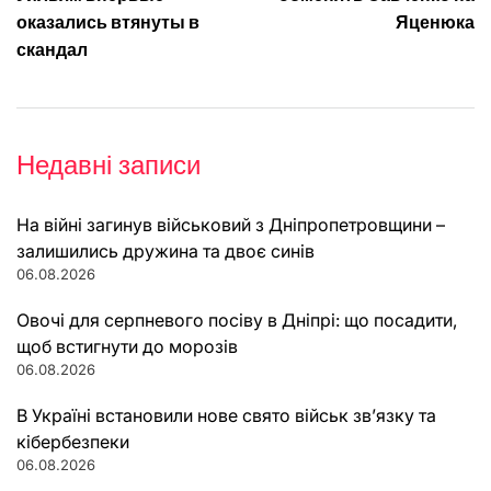
записів
оказались втянуты в
Яценюка
скандал
Недавні записи
На війні загинув військовий з Дніпропетровщини –
залишились дружина та двоє синів
06.08.2026
Овочі для серпневого посіву в Дніпрі: що посадити,
щоб встигнути до морозів
06.08.2026
В Україні встановили нове свято військ зв’язку та
кібербезпеки
06.08.2026