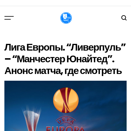
Перейти
до
вмісту
DPChas
Лига Европы. “Ливерпуль”
– “Манчестер Юнайтед”.
Анонс матча, где смотреть