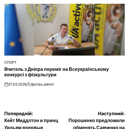
СПОРТ
ОПУБЛІКУВАТИ
Вчитель з Дніпра переміг на Всеукраїнському
У
конкурсі з фізкультури
27.02.2026
dpchas_admin
on
Опубліковано
Навігація
Попередній:
Наступний:
Кейт Миддлтон и принц
Порошенко предложили
Уильям впервые
обменять Савченко на