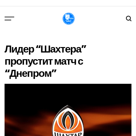
Перейти
до
вмісту
DPChas
Лидер “Шахтера”
пропустит матч с
“Днепром”