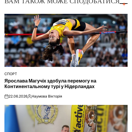
ВАМ ТАКОЖ МОЖЕ СПОДОБАТИСЯ
СПОРТ
ОПУБЛІКУВАТИ
Ярослава Магучіх здобула перемогу на
У
Континентальному турі у Нідерландах
22.06.2026
Наумова Вікторія
on
Опубліковано