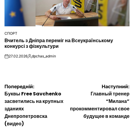
СПОРТ
ОПУБЛІКУВАТИ
Вчитель з Дніпра переміг на Всеукраїнському
У
конкурсі з фізкультури
27.02.2026
dpchas_admin
on
Опубліковано
Навігація
Попередній:
Наступний:
Буквы Free Savchenko
Главный тренер
записів
засветились на крупных
“Милана”
зданиях
прокомментировал свое
Днепропетровска
будущее в команде
(видео)