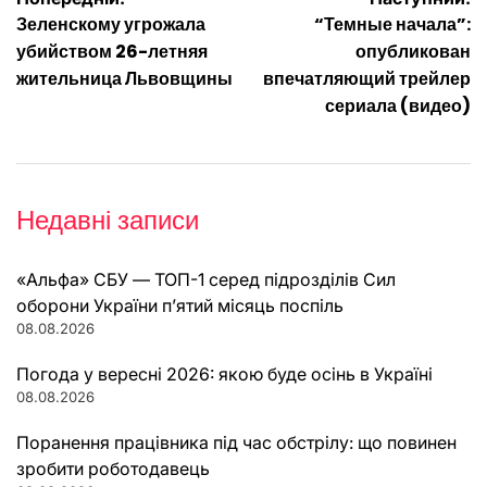
Навігація
Зеленскому угрожала
“Темные начала”:
записів
убийством 26-летняя
опубликован
жительница Львовщины
впечатляющий трейлер
сериала (видео)
Недавні записи
«Альфа» СБУ — ТОП-1 серед підрозділів Сил
оборони України п’ятий місяць поспіль
08.08.2026
Погода у вересні 2026: якою буде осінь в Україні
08.08.2026
Поранення працівника під час обстрілу: що повинен
зробити роботодавець