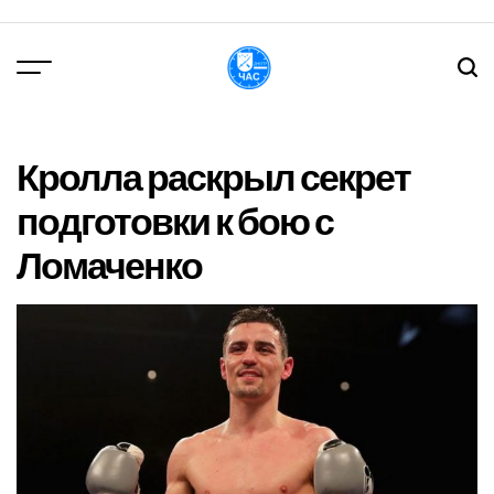
Перейти
до
вмісту
DPChas
Кролла раскрыл секрет
подготовки к бою с
Ломаченко