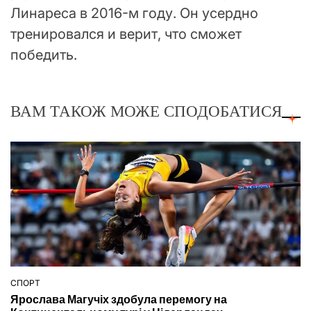
Линареса в 2016-м году. Он усердно
тренировался и верит, что сможет
победить.
ВАМ ТАКОЖ МОЖЕ СПОДОБАТИСЯ
СПОРТ
ОПУБЛІКУВАТИ
Ярослава Магучіх здобула перемогу на
У