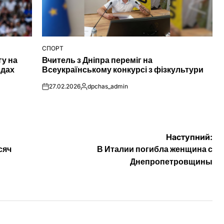
СПОРТ
ОПУБЛІКУВАТИ
гу на
Вчитель з Дніпра переміг на
У
ндах
Всеукраїнському конкурсі з фізкультури
27.02.2026
dpchas_admin
on
Опубліковано
Наступний:
сяч
В Италии погибла женщина с
Днепропетровщины