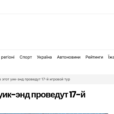
 регіоні
Спорт
Україна
Автоновини
Рейтинги
Їж
 этот уик-энд проведут 17-й игровой тур
уик-энд проведут 17-й