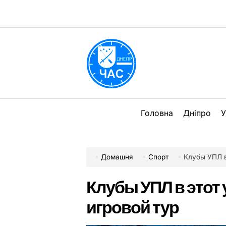
Перейти
до
вмісту
DPChas
Головна
Дніпро
У
Домашня
Спорт
Клубы УПЛ в
Клубы УПЛ в этот 
игровой тур