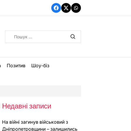
Facebook
Twitter
WhatsApp
Пошук:
а
Позитив
Шоу-біз
Недавні записи
На війні загинув військовий з
Дніпропетровщини – залишились