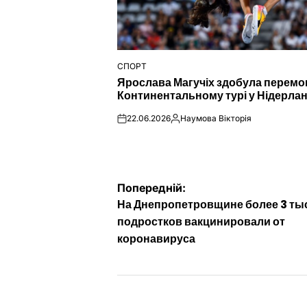
СПОРТ
ОПУБЛІКУВАТИ
Ярослава Магучіх здобула перемо
У
Континентальному турі у Нідерла
22.06.2026
Наумова Вікторія
on
Опубліковано
Навігація
Попередній:
На Днепропетровщине более 3 ты
записів
подростков вакцинировали от
коронавируса