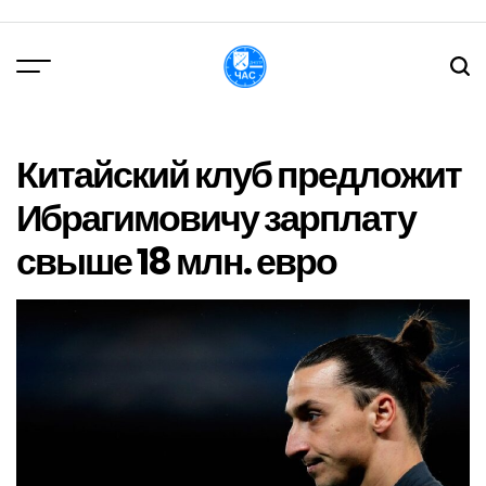
Перейти
до
вмісту
DPChas
Китайский клуб предложит
Ибрагимовичу зарплату
свыше 18 млн. евро