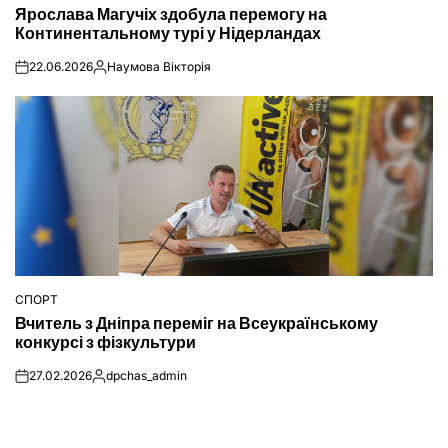
Ярослава Магучіх здобула перемогу на
У
Континентальному турі у Нідерландах
22.06.2026
Наумова Вікторія
on
Опубліковано
СПОРТ
ОПУБЛІКУВАТИ
Вчитель з Дніпра переміг на Всеукраїнському
У
конкурсі з фізкультури
27.02.2026
dpchas_admin
on
Опубліковано