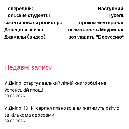
Навігація
Попередній:
Наступний:
Польские студенты
Тухель
записів
смонтировали ролик про
прокомментировал
Донецк на песню
возможность Моуринью
Джамалы (видео)
возглавить “Боруссию”
Недавні записи
У Дніпрі стартує великий літній книгообмін на
Успенській площі
09.08.2026
У Дніпрі 10-14 серпня планово вимикатимуть світло
за кількома адресами
09.08.2026