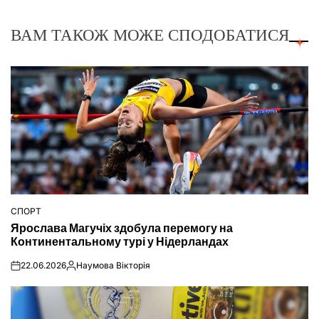
ВАМ ТАКОЖ МОЖЕ СПОДОБАТИСЯ
СПОРТ
ОПУБЛІКУВАТИ
Ярослава Магучіх здобула перемогу на
У
Континентальному турі у Нідерландах
22.06.2026
Наумова Вікторія
on
Опубліковано