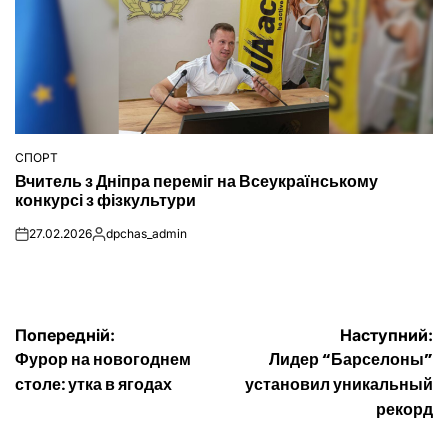
СПОРТ
ОПУБЛІКУВАТИ
Вчитель з Дніпра переміг на Всеукраїнському
У
конкурсі з фізкультури
27.02.2026
dpchas_admin
on
Опубліковано
Навігація
Попередній:
Наступний:
Фурор на новогоднем
Лидер “Барселоны”
записів
столе: утка в ягодах
установил уникальный
рекорд