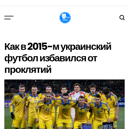
Перейти
до
вмісту
DPChas
Как в 2015-м украинский
футбол избавился от
проклятий