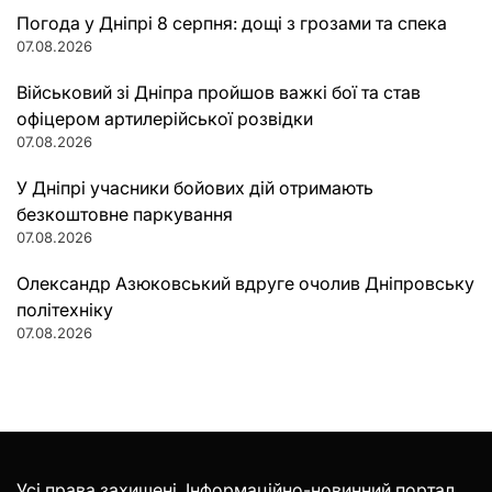
Погода у Дніпрі 8 серпня: дощі з грозами та спека
07.08.2026
Військовий зі Дніпра пройшов важкі бої та став
офіцером артилерійської розвідки
07.08.2026
У Дніпрі учасники бойових дій отримають
безкоштовне паркування
07.08.2026
Олександр Азюковський вдруге очолив Дніпровську
політехніку
07.08.2026
Усі права захищені. Інформаційно-новинний портал