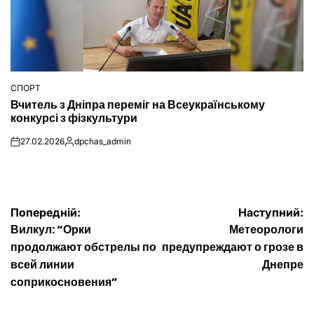
СПОРТ
ОПУБЛІКУВАТИ
Вчитель з Дніпра переміг на Всеукраїнському
У
конкурсі з фізкультури
27.02.2026
dpchas_admin
on
Опубліковано
Навігація
Попередній:
Наступний:
Вилкул: “Орки
Метеорологи
записів
продолжают обстрелы по
предупреждают о грозе в
всей линии
Днепре
соприкосновения”