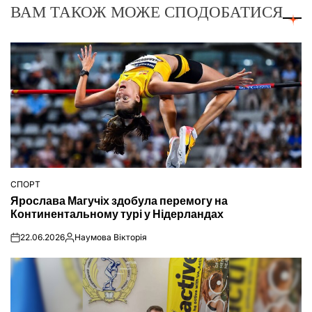
ВАМ ТАКОЖ МОЖЕ СПОДОБАТИСЯ
СПОРТ
ОПУБЛІКУВАТИ
Ярослава Магучіх здобула перемогу на
У
Континентальному турі у Нідерландах
22.06.2026
Наумова Вікторія
on
Опубліковано