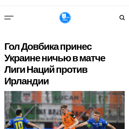
Перейти
до
вмісту
DPChas
Гол Довбика принес
Украине ничью в матче
Лиги Наций против
Ирландии