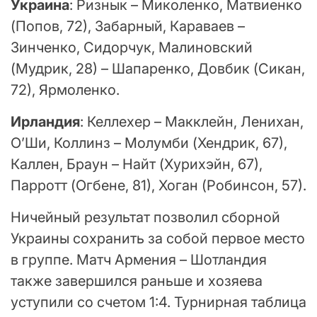
Украина
: Ризнык – Миколенко, Матвиенко
(Попов, 72), Забарный, Караваев –
Зинченко, Сидорчук, Малиновский
(Мудрик, 28) – Шапаренко, Довбик (Сикан,
72), Ярмоленко.
Ирландия
: Келлехер – Макклейн, Ленихан,
О’Ши, Коллинз – Молумби (Хендрик, 67),
Каллен, Браун – Найт (Хурихэйн, 67),
Парротт (Огбене, 81), Хоган (Робинсон, 57).
Ничейный результат позволил сборной
Украины сохранить за собой первое место
в группе. Матч Армения – Шотландия
также завершился раньше и хозяева
уступили со счетом 1:4. Турнирная таблица