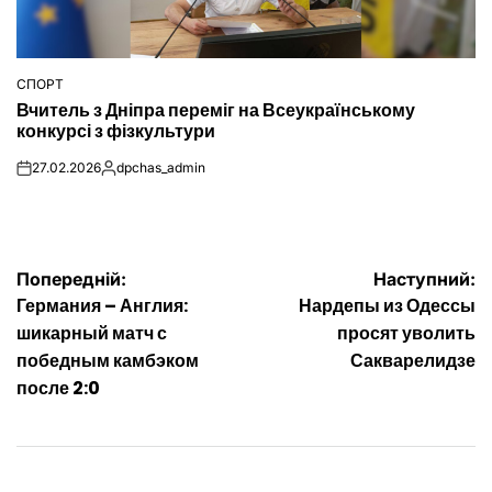
СПОРТ
ОПУБЛІКУВАТИ
Вчитель з Дніпра переміг на Всеукраїнському
У
конкурсі з фізкультури
27.02.2026
dpchas_admin
on
Опубліковано
Навігація
Попередній:
Наступний:
Германия – Англия:
Нардепы из Одессы
записів
шикарный матч с
просят уволить
победным камбэком
Сакварелидзе
после 2:0