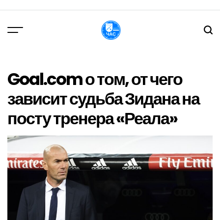
Перейти
до
вмісту
DPChas
Goal.com о том, от чего
зависит судьба Зидана на
посту тренера «Реала»