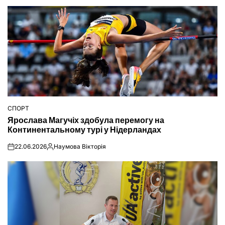
СПОРТ
ОПУБЛІКУВАТИ
Ярослава Магучіх здобула перемогу на
У
Континентальному турі у Нідерландах
22.06.2026
Наумова Вікторія
on
Опубліковано