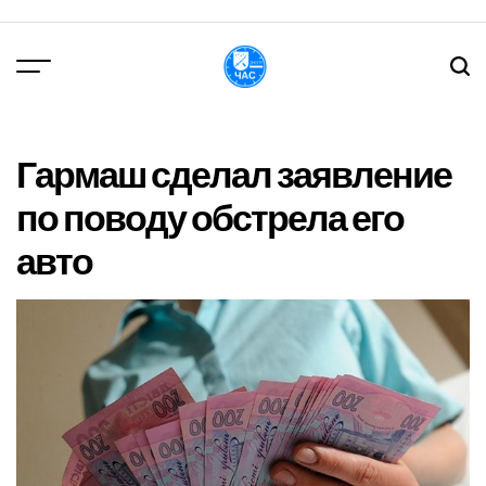
Перейти
до
вмісту
DPChas
Гармаш сделал заявление
по поводу обстрела его
авто