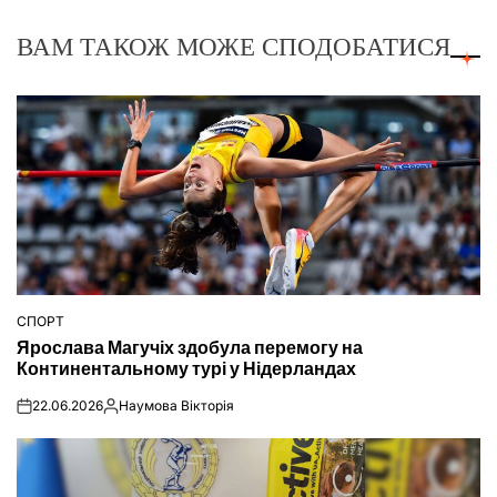
ВАМ ТАКОЖ МОЖЕ СПОДОБАТИСЯ
СПОРТ
ОПУБЛІКУВАТИ
Ярослава Магучіх здобула перемогу на
У
Континентальному турі у Нідерландах
22.06.2026
Наумова Вікторія
on
Опубліковано