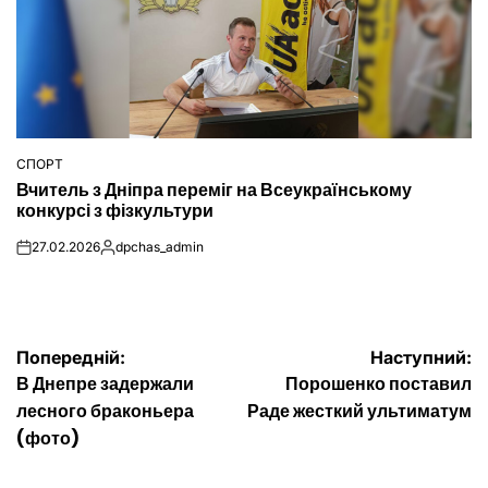
СПОРТ
ОПУБЛІКУВАТИ
Вчитель з Дніпра переміг на Всеукраїнському
У
конкурсі з фізкультури
27.02.2026
dpchas_admin
on
Опубліковано
Навігація
Попередній:
Наступний:
В Днепре задержали
Порошенко поставил
записів
лесного браконьера
Раде жесткий ультиматум
(фото)