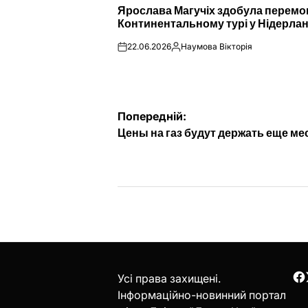
Ярослава Магучіх здобула перемо
У
Континентальному турі у Нідерла
22.06.2026
Наумова Вікторія
on
Опубліковано
Навігація
Попередній:
Цены на газ будут держать еще ме
записів
Усі права захищені.
F
Інформаційно-новинний портал