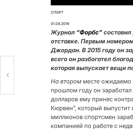
СПОРТ
ОПУБЛІКУВАТИ
У
01.04.2016
Журнал
“Форбс”
составил 
отставке. Первым номером
Джордан. В 2015 году он з
всего он разбогател благо
которая выпускает вещи п
На втором месте
ожидаемо о
прошлом году он заработал
долларов ему принес контра
Кюрвен”, который выпустит
миллионов спортсмен зараб
компанией по работе с нед