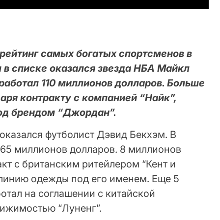
рейтинг самых богатых спортсменов в
 в списке оказался звезда НБА Майкл
аработал 110 миллионов долларов. Больше
даря контракту с компанией “Найк”,
од брендом “Джордан”.
казался футболист Дэвид Бекхэм. В
 65 миллионов долларов. 8 миллионов
кт с британским ритейлером “Кент и
 линию одежды под его именем. Еще 5
отал на соглашении с китайской
вижимостью “Луненг”.