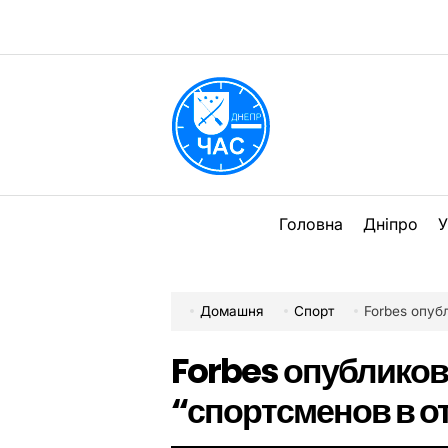
Перейти
до
вмісту
DPChas
Головна
Дніпро
У
Домашня
Спорт
Forbes опуб
Forbes опубликов
“спортсменов в о