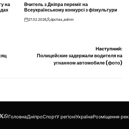
гу на
Вчитель з Дніпра переміг на
У
ндах
Всеукраїнському конкурсі з фізкультури
27.02.2026
dpchas_admin
on
Опубліковано
Наступний:
сяц
Полицейские задержали водителя на
угнанном автомобиле (фото)
Головна
Дніпро
Спорт
У регіоні
Україна
Розміщення ре
acebook
Twitter
WhatsApp