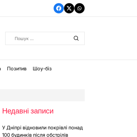
Facebook
Twitter
WhatsApp
Пошук:
а
Позитив
Шоу-біз
Недавні записи
У Дніпрі відновили покрівлі понад
100 будинків після обстрілів