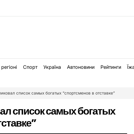
 регіоні
Спорт
Україна
Автоновини
Рейтинги
Їж
ликовал список самых богатых “спортсменов в отставке”
ал список самых богатых
тставке”