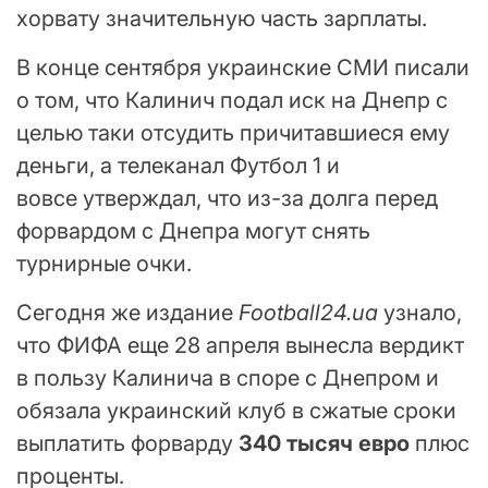
хорвату значительную часть зарплаты.
В конце сентября украинские СМИ писали
о том, что Калинич подал иск на Днепр с
целью таки отсудить причитавшиеся ему
деньги, а телеканал Футбол 1 и
вовсе утверждал, что из-за долга перед
форвардом с Днепра могут снять
турнирные очки.
Сегодня же издание
Football24.ua
узнало,
что ФИФА еще 28 апреля вынесла вердикт
в пользу Калинича в споре с Днепром и
обязала украинский клуб в сжатые сроки
выплатить форварду
340 тысяч евро
плюс
проценты.