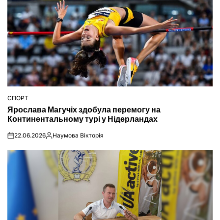
СПОРТ
ОПУБЛІКУВАТИ
Ярослава Магучіх здобула перемогу на
У
Континентальному турі у Нідерландах
22.06.2026
Наумова Вікторія
on
Опубліковано