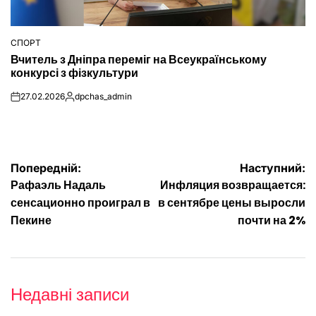
СПОРТ
ОПУБЛІКУВАТИ
Вчитель з Дніпра переміг на Всеукраїнському
У
конкурсі з фізкультури
27.02.2026
dpchas_admin
on
Опубліковано
Навігація
Попередній:
Наступний:
Рафаэль Надаль
Инфляция возвращается:
записів
сенсационно проиграл в
в сентябре цены выросли
Пекине
почти на 2%
Недавні записи