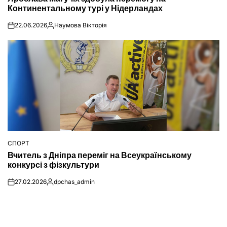
Континентальному турі у Нідерландах
22.06.2026
Наумова Вікторія
on
Опубліковано
СПОРТ
ОПУБЛІКУВАТИ
Вчитель з Дніпра переміг на Всеукраїнському
У
конкурсі з фізкультури
27.02.2026
dpchas_admin
on
Опубліковано