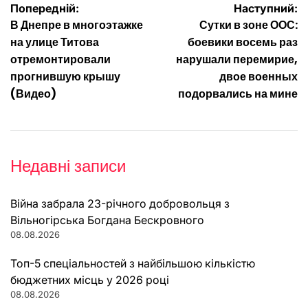
Навігація
Попередній:
Наступний:
В Днепре в многоэтажке
Сутки в зоне ООС:
записів
на улице Титова
боевики восемь раз
отремонтировали
нарушали перемирие,
прогнившую крышу
двое военных
(Видео)
подорвались на мине
Недавні записи
Війна забрала 23-річного добровольця з
Вільногірська Богдана Бескровного
08.08.2026
Топ-5 спеціальностей з найбільшою кількістю
бюджетних місць у 2026 році
08.08.2026