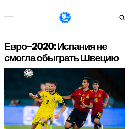
Перейти
до
вмісту
DPChas
Евро-2020: Испания не
смогла обыграть Швецию