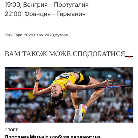
19:00, Венгрия – Португалия
22:00, Франция – Германия
Теґи:
Евро-2020
,
Евро-2020
,
футбол
ВАМ ТАКОЖ МОЖЕ СПОДОБАТИСЯ
СПОРТ
ОПУБЛІКУВАТИ
Ярослава Магучіх здобула перемогу на
У