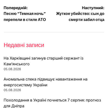
Навігація
Попередній:
Наступний:
Песню “Темная ночь”
Жуткое убийство: сын до
записів
перепели в стиле АТО
смерти забил отца
Недавні записи
На Харківщині загинув старший сержант із
Кам’янського
05.08.2026
Аномальна спека підвищує навантаження на
енергосистему України
05.08.2026
Похолодання в Україні почнеться 7 серпня: прогноз
для Дніпра