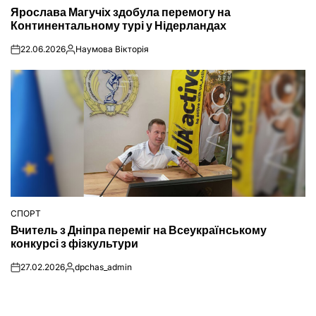
ОПУБЛІКУВАТИ
Ярослава Магучіх здобула перемогу на
У
Континентальному турі у Нідерландах
22.06.2026
Наумова Вікторія
on
Опубліковано
СПОРТ
ОПУБЛІКУВАТИ
Вчитель з Дніпра переміг на Всеукраїнському
У
конкурсі з фізкультури
27.02.2026
dpchas_admin
on
Опубліковано