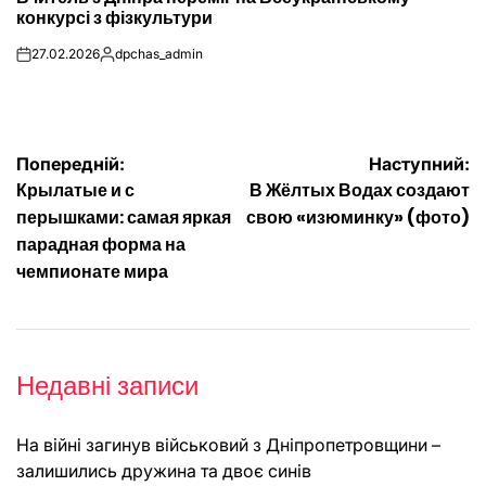
конкурсі з фізкультури
27.02.2026
dpchas_admin
on
Опубліковано
Навігація
Попередній:
Наступний:
Крылатые и с
В Жёлтых Водах создают
записів
перышками: самая яркая
свою «изюминку» (фото)
парадная форма на
чемпионате мира
Недавні записи
На війні загинув військовий з Дніпропетровщини –
залишились дружина та двоє синів