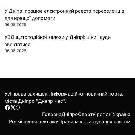
У Дніпрі працює електронний реєстр переселенців
для кращої допомоги
06.08.2026
УЗД щитоподібної залози у Дніпрі: ціни і куди
звертатися
06.08.2026
Усі права захищені. Інформаційно-новинний портал
міста Дніпро "Днепр Час".
Facebook
Twitter
WhatsApp
Головна
Дніпро
Спорт
У регіоні
Україна
Розміщення реклами
Правила користування сайтом