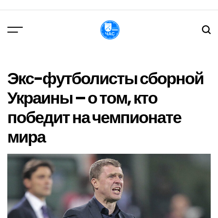
Перейти
до
вмісту
DPChas
Экс-футболисты сборной
Украины – о том, кто
победит на чемпионате
мира