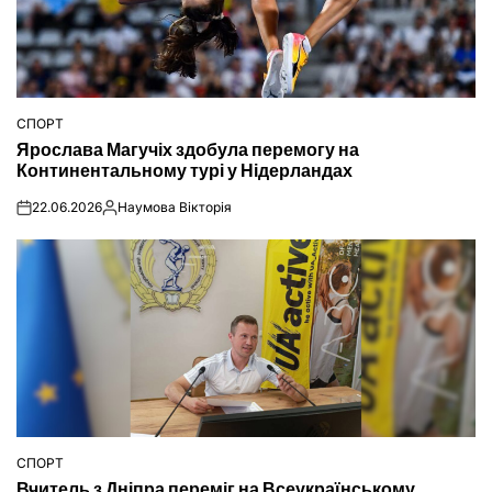
СПОРТ
ОПУБЛІКУВАТИ
Ярослава Магучіх здобула перемогу на
У
Континентальному турі у Нідерландах
22.06.2026
Наумова Вікторія
on
Опубліковано
СПОРТ
ОПУБЛІКУВАТИ
Вчитель з Дніпра переміг на Всеукраїнському
У