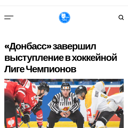
Перейти
до
вмісту
DPChas
«Донбасс» завершил
выступление в хоккейной
Лиге Чемпионов