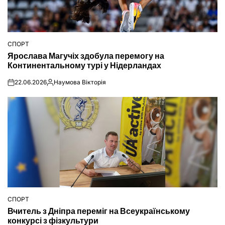
СПОРТ
ОПУБЛІКУВАТИ
Ярослава Магучіх здобула перемогу на
У
Континентальному турі у Нідерландах
22.06.2026
Наумова Вікторія
on
Опубліковано
СПОРТ
ОПУБЛІКУВАТИ
Вчитель з Дніпра переміг на Всеукраїнському
У
конкурсі з фізкультури