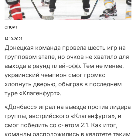
СПОРТ
ОПУБЛІКУВАТИ
У
14.10.2021
Донецкая команда провела шесть игр на
групповом этапе, но очков не хватило для
выхода в раунд плей-офф. Тем не менее,
украинский чемпион смог громко
хлопнуть дверью, обыграв в последнем
туре «Клагенфурт».
«Донбасс» играл на выезде против лидера
группы, австрийского «Клагенфурта», и
смог победить со счетом 2:1. Как итог,
команды расположились в квартете таким