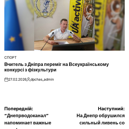
СПОРТ
ОПУБЛІКУВАТИ
Вчитель з Дніпра переміг на Всеукраїнському
У
конкурсі з фізкультури
27.02.2026
dpchas_admin
on
Опубліковано
Навігація
Попередній:
Наступний:
“Днепрводоканал”
На Днепр обрушился
записів
напоминает важные
сильный ливень со