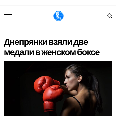
Перейти
до
вмісту
DPChas
Днепрянки взяли две
медали в женском боксе