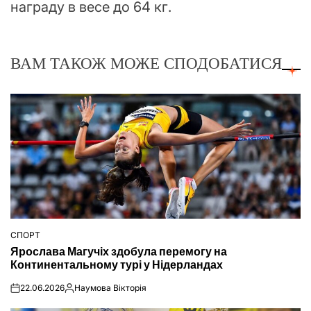
награду в весе до 64 кг.
ВАМ ТАКОЖ МОЖЕ СПОДОБАТИСЯ
СПОРТ
ОПУБЛІКУВАТИ
Ярослава Магучіх здобула перемогу на
У
Континентальному турі у Нідерландах
22.06.2026
Наумова Вікторія
on
Опубліковано