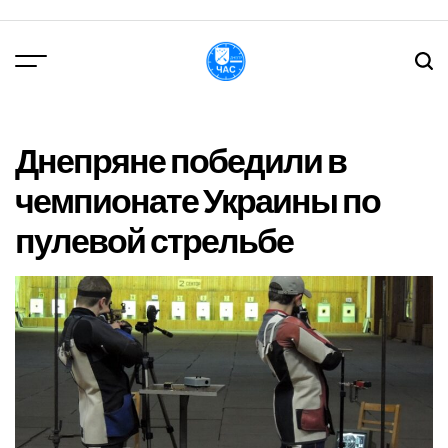
Перейти
до
вмісту
DPChas
Днепряне победили в
чемпионате Украины по
пулевой стрельбе