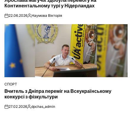
Ярослава Магучіх здобула перемогу на
У
Континентальному турі у Нідерландах
22.06.2026
Наумова Вікторія
on
Опубліковано
СПОРТ
ОПУБЛІКУВАТИ
Вчитель з Дніпра переміг на Всеукраїнському
У
конкурсі з фізкультури
27.02.2026
dpchas_admin
on
Опубліковано