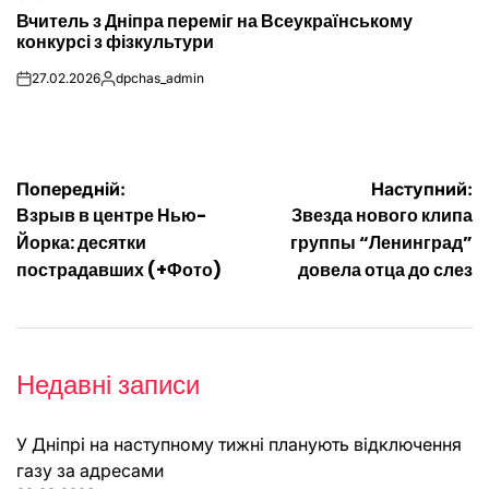
ОПУБЛІКУВАТИ
Вчитель з Дніпра переміг на Всеукраїнському
У
конкурсі з фізкультури
27.02.2026
dpchas_admin
on
Опубліковано
Навігація
Попередній:
Наступний:
Взрыв в центре Нью-
Звезда нового клипа
записів
Йорка: десятки
группы “Ленинград”
пострадавших (+Фото)
довела отца до слез
Недавні записи
У Дніпрі на наступному тижні планують відключення
газу за адресами