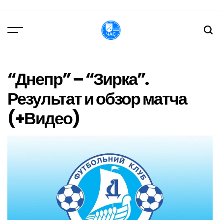
Перейти
до
вмісту
DPChas
“Днепр” – “Зирка”.
Результат и обзор матча
(+Видео)