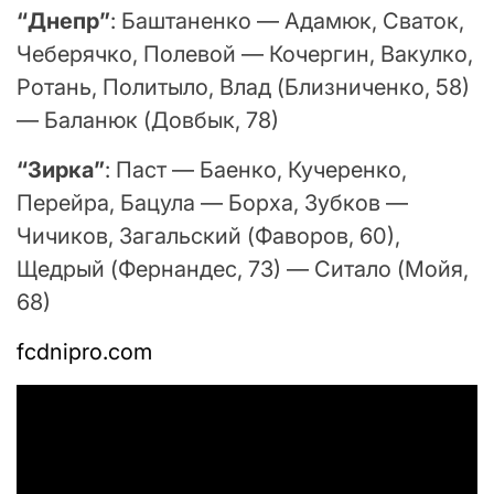
“Днепр”
: Баштаненко — Адамюк, Сваток,
Чеберячко, Полевой — Кочергин, Вакулко,
Ротань, Политыло, Влад (Близниченко, 58)
— Баланюк (Довбык, 78)
“Зирка”
: Паст — Баенко, Кучеренко,
Перейра, Бацула — Борха, Зубков —
Чичиков, Загальский (Фаворов, 60),
Щедрый (Фернандес, 73) — Ситало (Мойя,
68)
fcdnipro.com