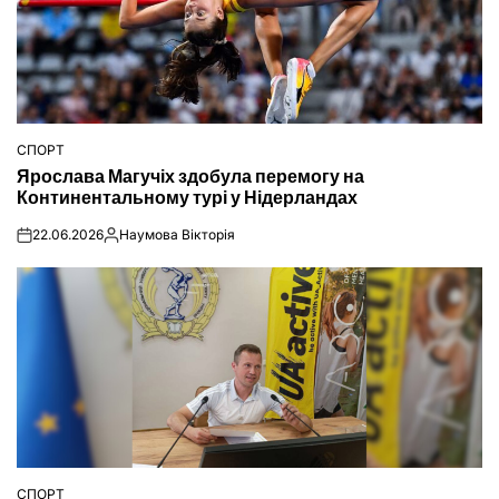
СПОРТ
ОПУБЛІКУВАТИ
Ярослава Магучіх здобула перемогу на
У
Континентальному турі у Нідерландах
22.06.2026
Наумова Вікторія
on
Опубліковано
СПОРТ