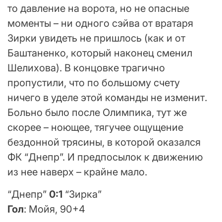
то давление на ворота, но не опасные
моменты – ни одного сэйва от вратаря
Зирки увидеть не пришлось (как и от
Баштаненко, который наконец сменил
Шелихова). В концовке трагично
пропустили, что по большому счету
ничего в уделе этой команды не изменит.
Больно было после Олимпика, тут же
скорее – ноющее, тягучее ощущение
бездонной трясины, в которой оказался
ФК “Днепр”. И предпосылок к движению
из нее наверх – крайне мало.
“Днепр”
0:1
“Зирка”
Гол
: Мойя, 90+4