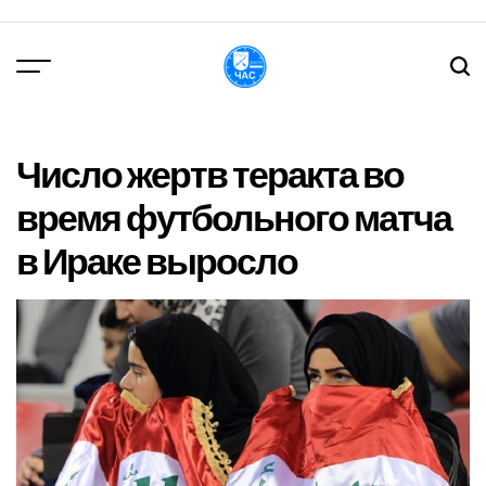
Перейти
до
вмісту
DPChas
Число жертв теракта во
время футбольного матча
в Ираке выросло