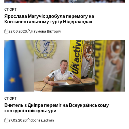
СПОРТ
ОПУБЛІКУВАТИ
Ярослава Магучіх здобула перемогу на
У
Континентальному турі у Нідерландах
22.06.2026
Наумова Вікторія
on
Опубліковано
СПОРТ
ОПУБЛІКУВАТИ
Вчитель з Дніпра переміг на Всеукраїнському
У
конкурсі з фізкультури
27.02.2026
dpchas_admin
on
Опубліковано