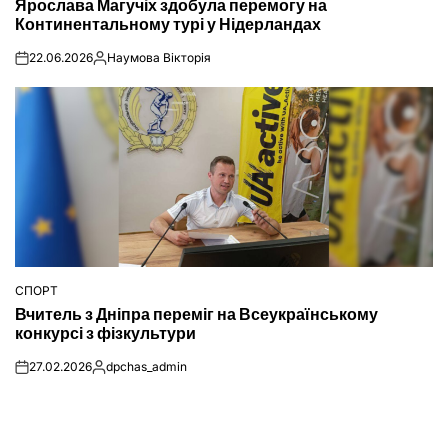
Ярослава Магучіх здобула перемогу на
У
Континентальному турі у Нідерландах
22.06.2026
Наумова Вікторія
on
Опубліковано
СПОРТ
ОПУБЛІКУВАТИ
Вчитель з Дніпра переміг на Всеукраїнському
У
конкурсі з фізкультури
27.02.2026
dpchas_admin
on
Опубліковано