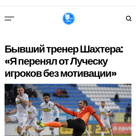
Перейти
до
вмісту
DPChas
Бывший тренер Шахтера:
«Я перенял от Луческу
игроков без мотивации»