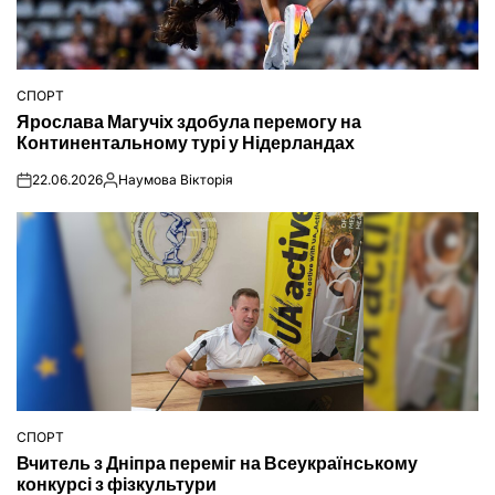
СПОРТ
ОПУБЛІКУВАТИ
Ярослава Магучіх здобула перемогу на
У
Континентальному турі у Нідерландах
22.06.2026
Наумова Вікторія
on
Опубліковано
СПОРТ
ОПУБЛІКУВАТИ
Вчитель з Дніпра переміг на Всеукраїнському
У
конкурсі з фізкультури