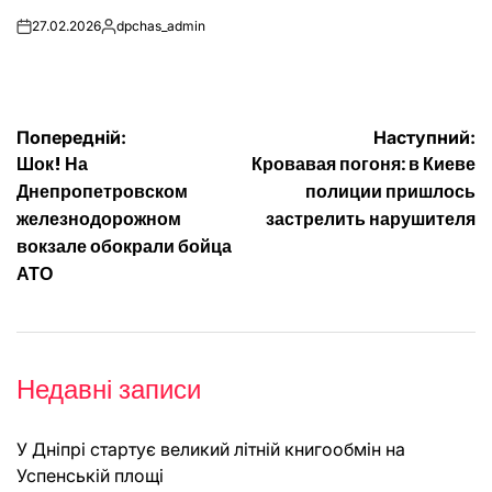
27.02.2026
dpchas_admin
on
Опубліковано
Навігація
Попередній:
Наступний:
Шок! На
Кровавая погоня: в Киеве
записів
Днепропетровском
полиции пришлось
железнодорожном
застрелить нарушителя
вокзале обокрали бойца
АТО
Недавні записи
У Дніпрі стартує великий літній книгообмін на
Успенській площі