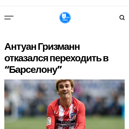
Перейти
до
вмісту
DPChas
Антуан Гризманн
отказался переходить в
“Барселону”