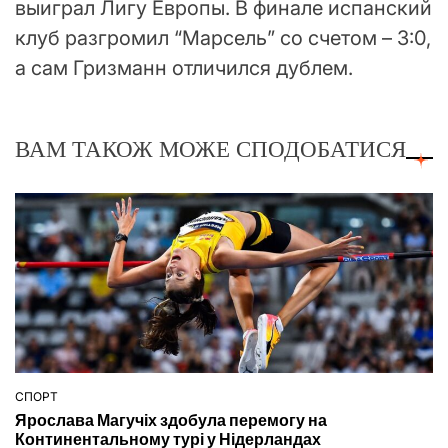
выиграл Лигу Европы. В финале испанский
клуб разгромил “Марсель” со счетом – 3:0,
а сам Гризманн отличился дублем.
ВАМ ТАКОЖ МОЖЕ СПОДОБАТИСЯ
СПОРТ
ОПУБЛІКУВАТИ
Ярослава Магучіх здобула перемогу на
У
Континентальному турі у Нідерландах