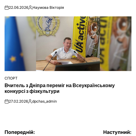
22.06.2026
Наумова Вікторія
on
Опубліковано
СПОРТ
ОПУБЛІКУВАТИ
Вчитель з Дніпра переміг на Всеукраїнському
У
конкурсі з фізкультури
27.02.2026
dpchas_admin
on
Опубліковано
Навігація
Попередній:
Наступний: