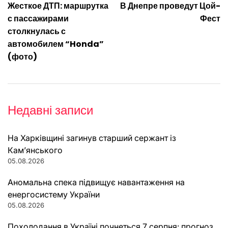
Жесткое ДТП: маршрутка
В Днепре проведут Цой-
записів
с пассажирами
Фест
столкнулась с
автомобилем “Honda”
(фото)
Недавні записи
На Харківщині загинув старший сержант із
Кам’янського
05.08.2026
Аномальна спека підвищує навантаження на
енергосистему України
05.08.2026
Похолодання в Україні почнеться 7 серпня: прогноз