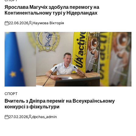
ОПУБЛІКУВАТИ
Ярослава Магучіх здобула перемогу на
У
Континентальному турі у Нідерландах
22.06.2026
Наумова Вікторія
on
Опубліковано
СПОРТ
ОПУБЛІКУВАТИ
Вчитель з Дніпра переміг на Всеукраїнському
У
конкурсі з фізкультури
27.02.2026
dpchas_admin
on
Опубліковано