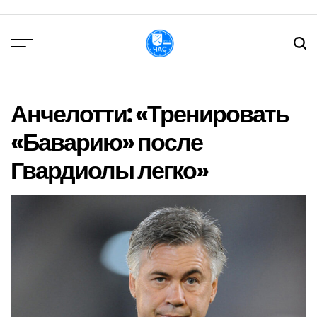
Перейти
до
вмісту
DPChas
Анчелотти: «Тренировать
«Баварию» после
Гвардиолы легко»