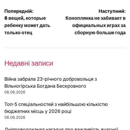
Навігація
Попередній:
Наступний:
6 вещей, которые
Коноплянка не забивает в
записів
ребенку может дать
официальных играх за
только отец
сборную больше года
Недавні записи
Війна забрала 23-річного добровольця з
Вільногірська Богдана Бескровного
08.08.2026
Топ-5 спеціальностей з найбільшою кількістю
бюджетних місць у 2026 році
08.08.2026
Дніпроводоканал нагадує про важливість вчасної