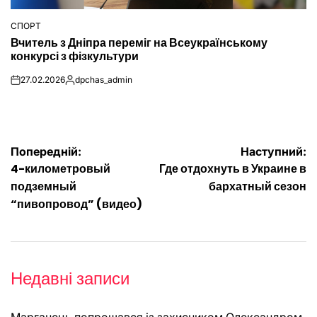
СПОРТ
ОПУБЛІКУВАТИ
Вчитель з Дніпра переміг на Всеукраїнському
У
конкурсі з фізкультури
27.02.2026
dpchas_admin
on
Опубліковано
Навігація
Попередній:
Наступний:
4-километровый
Где отдохнуть в Украине в
записів
подземный
бархатный сезон
“пивопровод” (видео)
Недавні записи
Марганець попрощався із захисником Олександром