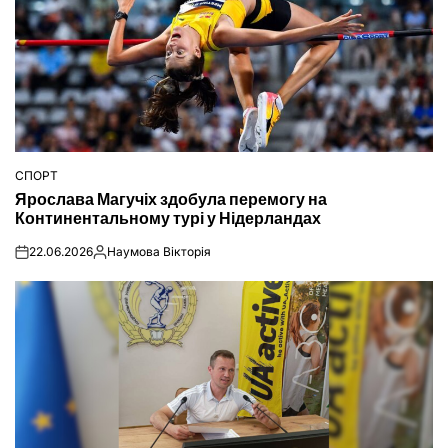
СПОРТ
ОПУБЛІКУВАТИ
Ярослава Магучіх здобула перемогу на
У
Континентальному турі у Нідерландах
22.06.2026
Наумова Вікторія
on
Опубліковано