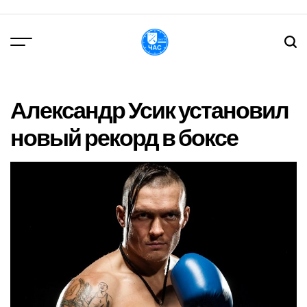
Перейти
до
вмісту
DPChas
Александр Усик установил
новый рекорд в боксе